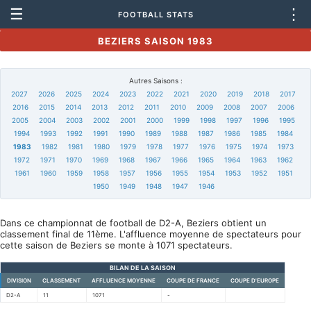
☰
⋮
FOOTBALL STATS
BEZIERS SAISON 1983
Autres Saisons :
2027
2026
2025
2024
2023
2022
2021
2020
2019
2018
2017
2016
2015
2014
2013
2012
2011
2010
2009
2008
2007
2006
2005
2004
2003
2002
2001
2000
1999
1998
1997
1996
1995
1994
1993
1992
1991
1990
1989
1988
1987
1986
1985
1984
1983
1982
1981
1980
1979
1978
1977
1976
1975
1974
1973
1972
1971
1970
1969
1968
1967
1966
1965
1964
1963
1962
1961
1960
1959
1958
1957
1956
1955
1954
1953
1952
1951
1950
1949
1948
1947
1946
Dans ce championnat de football de D2-A, Beziers obtient un
classement final de 11ème. L'affluence moyenne de spectateurs pour
cette saison de Beziers se monte à 1071 spectateurs.
BILAN DE LA SAISON
DIVISION
CLASSEMENT
AFFLUENCE MOYENNE
COUPE DE FRANCE
COUPE D'EUROPE
D2-A
11
1071
-