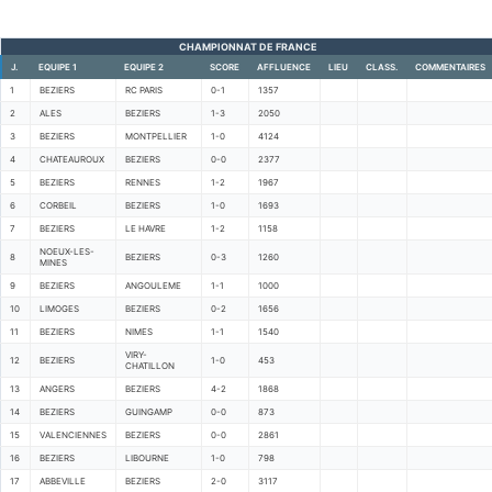
CHAMPIONNAT DE FRANCE
J.
EQUIPE 1
EQUIPE 2
SCORE
AFFLUENCE
LIEU
CLASS.
COMMENTAIRES
1
BEZIERS
RC PARIS
0-1
1357
2
ALES
BEZIERS
1-3
2050
3
BEZIERS
MONTPELLIER
1-0
4124
4
CHATEAUROUX
BEZIERS
0-0
2377
5
BEZIERS
RENNES
1-2
1967
6
CORBEIL
BEZIERS
1-0
1693
7
BEZIERS
LE HAVRE
1-2
1158
NOEUX-LES-
8
BEZIERS
0-3
1260
MINES
9
BEZIERS
ANGOULEME
1-1
1000
10
LIMOGES
BEZIERS
0-2
1656
11
BEZIERS
NIMES
1-1
1540
VIRY-
12
BEZIERS
1-0
453
CHATILLON
13
ANGERS
BEZIERS
4-2
1868
14
BEZIERS
GUINGAMP
0-0
873
15
VALENCIENNES
BEZIERS
0-0
2861
16
BEZIERS
LIBOURNE
1-0
798
17
ABBEVILLE
BEZIERS
2-0
3117