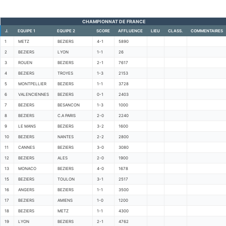
CHAMPIONNAT DE FRANCE
J.
EQUIPE 1
EQUIPE 2
SCORE
AFFLUENCE
LIEU
CLASS.
COMMENTAIRES
1
METZ
BEZIERS
4-1
5890
2
BEZIERS
LYON
1-1
26
3
ROUEN
BEZIERS
2-1
7617
4
BEZIERS
TROYES
1-3
2153
5
MONTPELLIER
BEZIERS
1-1
3728
6
VALENCIENNES
BEZIERS
0-1
2403
7
BEZIERS
BESANCON
1-3
1000
8
BEZIERS
C.A PARIS
2-0
2240
9
LE MANS
BEZIERS
3-2
1600
10
BEZIERS
NANTES
2-2
2800
11
CANNES
BEZIERS
3-0
3080
12
BEZIERS
ALES
2-0
1900
13
MONACO
BEZIERS
4-0
1678
15
BEZIERS
TOULON
3-1
2517
16
ANGERS
BEZIERS
1-1
3500
17
BEZIERS
AMIENS
1-0
1200
18
BEZIERS
METZ
1-1
4300
19
LYON
BEZIERS
2-1
4762