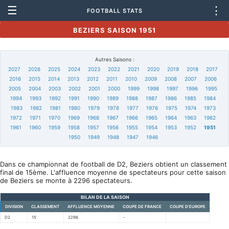
☰
⋮
FOOTBALL STATS
BEZIERS SAISON 1951
Autres Saisons :
2027
2026
2025
2024
2023
2022
2021
2020
2019
2018
2017
2016
2015
2014
2013
2012
2011
2010
2009
2008
2007
2006
2005
2004
2003
2002
2001
2000
1999
1998
1997
1996
1995
1994
1993
1992
1991
1990
1989
1988
1987
1986
1985
1984
1983
1982
1981
1980
1979
1978
1977
1976
1975
1974
1973
1972
1971
1970
1969
1968
1967
1966
1965
1964
1963
1962
1961
1960
1959
1958
1957
1956
1955
1954
1953
1952
1951
1950
1949
1948
1947
1946
Dans ce championnat de football de D2, Beziers obtient un classement
final de 15ème. L'affluence moyenne de spectateurs pour cette saison
de Beziers se monte à 2296 spectateurs.
BILAN DE LA SAISON
DIVISION
CLASSEMENT
AFFLUENCE MOYENNE
COUPE DE FRANCE
COUPE D'EUROPE
D2
15
2296
-