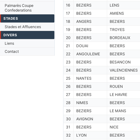
16
BEZIERS
LENS
Palmarès Coupe
Confederations
17
BEZIERS
AMIENS
STADES
18
ANGERS
BEZIERS
Stades et Affluences
19
BEZIERS
TROYES
DIVERS
20
BEZIERS
BORDEAUX
Liens
21
DOUAI
BEZIERS
Contact
22
ANGOULEME
BEZIERS
23
BEZIERS
BESANCON
24
BEZIERS
VALENCIENNES
25
NANTES
BEZIERS
26
BEZIERS
ROUEN
27
BEZIERS
LE HAVRE
28
NIMES
BEZIERS
29
BEZIERS
LE MANS
30
AVIGNON
BEZIERS
31
BEZIERS
NICE
32
LYON
BEZIERS