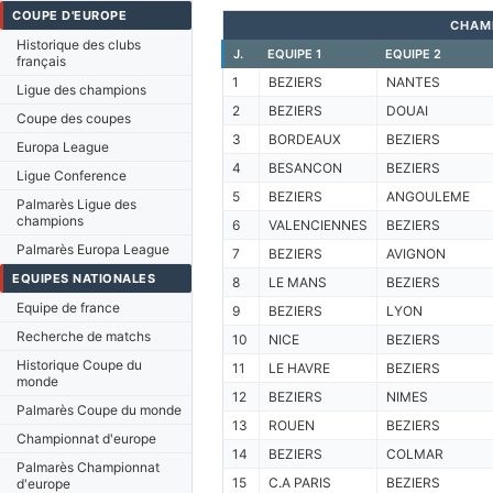
COUPE D'EUROPE
CHAM
Historique des clubs
J.
EQUIPE 1
EQUIPE 2
français
1
BEZIERS
NANTES
Ligue des champions
2
BEZIERS
DOUAI
Coupe des coupes
3
BORDEAUX
BEZIERS
Europa League
4
BESANCON
BEZIERS
Ligue Conference
5
BEZIERS
ANGOULEME
Palmarès Ligue des
champions
6
VALENCIENNES
BEZIERS
Palmarès Europa League
7
BEZIERS
AVIGNON
EQUIPES NATIONALES
8
LE MANS
BEZIERS
Equipe de france
9
BEZIERS
LYON
Recherche de matchs
10
NICE
BEZIERS
Historique Coupe du
11
LE HAVRE
BEZIERS
monde
12
BEZIERS
NIMES
Palmarès Coupe du monde
13
ROUEN
BEZIERS
Championnat d'europe
14
BEZIERS
COLMAR
Palmarès Championnat
15
C.A PARIS
BEZIERS
d'europe