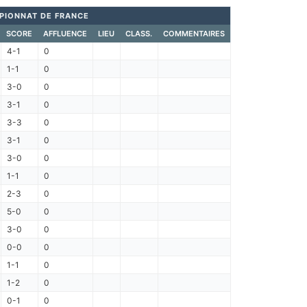
PIONNAT DE FRANCE
SCORE
AFFLUENCE
LIEU
CLASS.
COMMENTAIRES
4-1
0
1-1
0
3-0
0
3-1
0
3-3
0
3-1
0
3-0
0
1-1
0
2-3
0
5-0
0
3-0
0
0-0
0
1-1
0
1-2
0
0-1
0