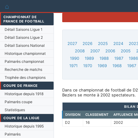
⌂
CHAMPIONNAT DE
FRANCE DE FOOTBALL
Détail Saisons Ligue 1
Détail Saisons Ligue 2
2027
2026
2025
2024
202
Détail Saisons National
2008
2007
2006
2005
Historique championnat
1990
1989
1988
1987
198
Palmarès championnat
1971
1970
1969
1968
1967
Recherche de matchs
Trophée des champions
COUPE DE FRANCE
Dans ce championnat de football de D2
Historique depuis 1918
Beziers se monte à 2002 spectateurs.
Palmarès coupe
BILAN 
Statistiques
DIVISION
CLASSEMENT
AFFLUENCE M
COUPE DE LA LIGUE
D2
16
2002
Historique depuis 1995
Palmarès