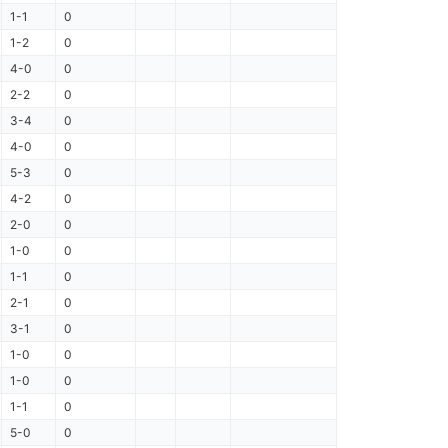
1-1
0
1-2
0
4-0
0
2-2
0
3-4
0
4-0
0
5-3
0
4-2
0
2-0
0
1-0
0
1-1
0
2-1
0
3-1
0
1-0
0
1-0
0
1-1
0
5-0
0