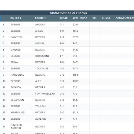
CHAMPIONNAT DE FRANCE
J.
EQUIPE 1
EQUIPE 2
SCORE
AFFLUENCE
LIEU
CLASS.
COMMENTAIRE
1
BEZIERS
ANGERS
0-1
2234
2
BEZIERS
ARLES
1-0
1142
3
SAINT-DIé
BEZIERS
2-0
3126
4
BEZIERS
MELUN
1-0
945
5
CANNES
BEZIERS
4-0
1480
6
BEZIERS
CHAUMONT
1-1
913
7
EPINAL
BEZIERS
1-0
3461
8
BEZIERS
TOULOUSE
4-0
1074
9
HAGUENAU
BEZIERS
0-0
1184
10
BEZIERS
ALES
0-0
1603
11
AVIGNON
BEZIERS
4-0
624
12
BEZIERS
FONTAINEBLEAU
2-0
772
13
BESANCON
BEZIERS
2-0
4547
14
BEZIERS
TOULON
0-1
928
15
MARTIGUES
BEZIERS
3-0
1312
16
BEZIERS
AUXERRE
1-1
474
GAZELEC
17
BEZIERS
2-0
852
AJACCIO