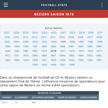
☰
⋮
FOOTBALL STATS
BEZIERS SAISON 1978
Autres Saisons :
2027
2026
2025
2024
2023
2022
2021
2020
2019
2018
2017
2016
2015
2014
2013
2012
2011
2010
2009
2008
2007
2006
2005
2004
2003
2002
2001
2000
1999
1998
1997
1996
1995
1994
1993
1992
1991
1990
1989
1988
1987
1986
1985
1984
1983
1982
1981
1980
1979
1978
1977
1976
1975
1974
1973
1972
1971
1970
1969
1968
1967
1966
1965
1964
1963
1962
1961
1960
1959
1958
1957
1956
1955
1954
1953
1952
1951
1950
1949
1948
1947
1946
Dans ce championnat de football de D2-A, Beziers obtient un
classement final de 15ème. L'affluence moyenne de spectateurs pour
cette saison de Beziers se monte à 844 spectateurs.
BILAN DE LA SAISON
DIVISION
CLASSEMENT
AFFLUENCE MOYENNE
COUPE DE FRANCE
COUPE D'EUROPE
D2-A
15
844
-