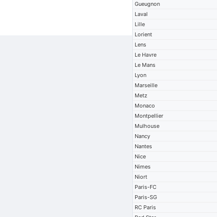
Gueugnon
Laval
Lille
Lorient
Lens
Le Havre
Le Mans
Lyon
Marseille
Metz
Monaco
Montpellier
Mulhouse
Nancy
Nantes
Nice
Nimes
Niort
Paris-FC
Paris-SG
RC Paris