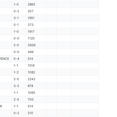
1-0
2863
0-2
207
3-1
1951
0-1
373
1-0
1917
0-0
1120
2-0
3936
0-0
494
VENCE
0-4
514
1-1
1519
1-2
1082
2-0
2242
3-2
878
1-1
1065
2-4
700
R
1-1
514
0-2
210