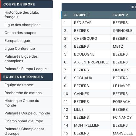
COUPE D'EUROPE
CH
Historique des clubs
J.
EQUIPE 1
EQUIPE 2
français
1
RED STAR
BEZIERS
Ligue des champions
2
BEZIERS
GRENOBLE
Coupe des coupes
3
CHERBOURG
BEZIERS
Europa League
4
BEZIERS
METZ
Ligue Conference
5
BOULOGNE
BEZIERS
Palmarès Ligue des
champions
6
AIX-EN-PROVENCE
BEZIERS
Palmarès Europa League
7
BEZIERS
LIMOGES
EQUIPES NATIONALES
8
SOCHAUX
BEZIERS
Equipe de france
9
BEZIERS
LE HAVRE
Recherche de matchs
10
CANNES
BEZIERS
Historique Coupe du
11
BEZIERS
FORBACH
monde
12
LILLE
BEZIERS
Palmarès Coupe du monde
13
BEZIERS
FC NANCY
Championnat d'europe
14
MONTPELLIER
BEZIERS
Palmarès Championnat
15
BEZIERS
MARSEILLE
d'europe