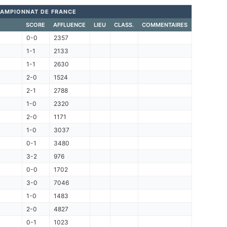
AMPIONNAT DE FRANCE
SCORE
AFFLUENCE
LIEU
CLASS.
COMMENTAIRES
0-0
2357
1-1
2133
1-1
2630
2-0
1524
2-1
2788
1-0
2320
2-0
1171
1-0
3037
0-1
3480
3-2
976
0-0
1702
3-0
7046
1-0
1483
2-0
4827
0-1
1023