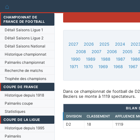
⌂
CHAMPIONNAT DE
FRANCE DE FOOTBALL
Détail Saisons Ligue 1
Détail Saisons Ligue 2
2027
2026
2025
2024
202
Détail Saisons National
2008
2007
2006
2005
Historique championnat
1990
1989
1988
1987
198
Palmarès championnat
1971
1970
1969
1968
1967
Recherche de matchs
Trophée des champions
COUPE DE FRANCE
Dans ce championnat de football de D2
Historique depuis 1918
Beziers se monte à 1119 spectateurs.
Palmarès coupe
BILAN 
Statistiques
DIVISION
CLASSEMENT
AFFLUENCE M
COUPE DE LA LIGUE
D2
18
1119
Historique depuis 1995
Palmarès