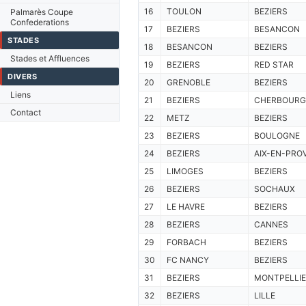
16
TOULON
BEZIERS
Palmarès Coupe
Confederations
17
BEZIERS
BESANCON
STADES
18
BESANCON
BEZIERS
Stades et Affluences
19
BEZIERS
RED STAR
DIVERS
20
GRENOBLE
BEZIERS
Liens
21
BEZIERS
CHERBOURG
Contact
22
METZ
BEZIERS
23
BEZIERS
BOULOGNE
24
BEZIERS
AIX-EN-PRO
25
LIMOGES
BEZIERS
26
BEZIERS
SOCHAUX
27
LE HAVRE
BEZIERS
28
BEZIERS
CANNES
29
FORBACH
BEZIERS
30
FC NANCY
BEZIERS
31
BEZIERS
MONTPELLIE
32
BEZIERS
LILLE