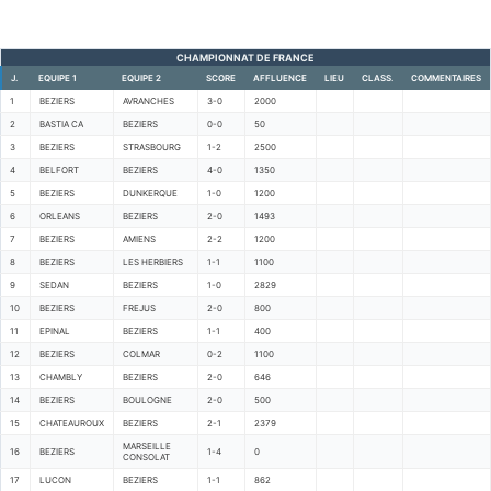
CHAMPIONNAT DE FRANCE
J.
EQUIPE 1
EQUIPE 2
SCORE
AFFLUENCE
LIEU
CLASS.
COMMENTAIRES
1
BEZIERS
AVRANCHES
3-0
2000
2
BASTIA CA
BEZIERS
0-0
50
3
BEZIERS
STRASBOURG
1-2
2500
4
BELFORT
BEZIERS
4-0
1350
5
BEZIERS
DUNKERQUE
1-0
1200
6
ORLEANS
BEZIERS
2-0
1493
7
BEZIERS
AMIENS
2-2
1200
8
BEZIERS
LES HERBIERS
1-1
1100
9
SEDAN
BEZIERS
1-0
2829
10
BEZIERS
FREJUS
2-0
800
11
EPINAL
BEZIERS
1-1
400
12
BEZIERS
COLMAR
0-2
1100
13
CHAMBLY
BEZIERS
2-0
646
14
BEZIERS
BOULOGNE
2-0
500
15
CHATEAUROUX
BEZIERS
2-1
2379
MARSEILLE
16
BEZIERS
1-4
0
CONSOLAT
17
LUCON
BEZIERS
1-1
862