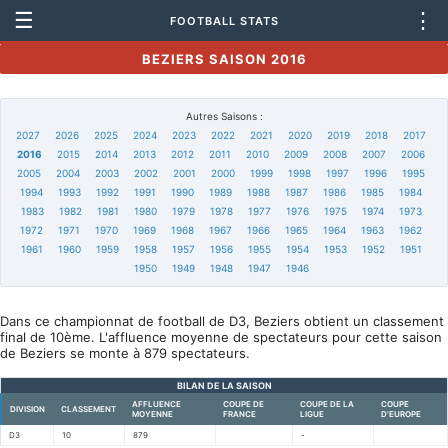
☰
⋮
FOOTBALL STATS
BEZIERS SAISON 2016
Autres Saisons :
2027
2026
2025
2024
2023
2022
2021
2020
2019
2018
2017
2016
2015
2014
2013
2012
2011
2010
2009
2008
2007
2006
2005
2004
2003
2002
2001
2000
1999
1998
1997
1996
1995
1994
1993
1992
1991
1990
1989
1988
1987
1986
1985
1984
1983
1982
1981
1980
1979
1978
1977
1976
1975
1974
1973
1972
1971
1970
1969
1968
1967
1966
1965
1964
1963
1962
1961
1960
1959
1958
1957
1956
1955
1954
1953
1952
1951
1950
1949
1948
1947
1946
Dans ce championnat de football de D3, Beziers obtient un classement
final de 10ème. L'affluence moyenne de spectateurs pour cette saison
de Beziers se monte à 879 spectateurs.
BILAN DE LA SAISON
AFFLUENCE
COUPE DE
COUPE DE LA
COUPE
DIVISION
CLASSEMENT
MOYENNE
FRANCE
LIGUE
D'EUROPE
D3
10
879
-