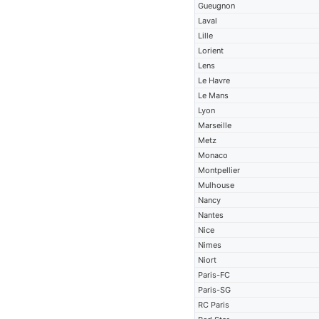
Gueugnon
Laval
Lille
Lorient
Lens
Le Havre
Le Mans
Lyon
Marseille
Metz
Monaco
Montpellier
Mulhouse
Nancy
Nantes
Nice
Nimes
Niort
Paris-FC
Paris-SG
RC Paris