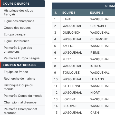
COUPE D'EUROPE
CHAM
Historique des clubs
J.
EQUIPE 1
EQUIPE 2
français
1
LAVAL
WASQUEHAL
Ligue des champions
2
WASQUEHAL
GRENOBLE
Coupe des coupes
3
GUEUGNON
WASQUEHAL
Europa League
4
WASQUEHAL
CLERMONT
Ligue Conference
5
AMIENS
WASQUEHAL
Palmarès Ligue des
champions
6
WASQUEHAL
REIMS
Palmarès Europa League
7
METZ
WASQUEHAL
EQUIPES NATIONALES
8
WASQUEHAL
ISTRES
Equipe de france
9
TOULOUSE
WASQUEHAL
Recherche de matchs
10
WASQUEHAL
LE MANS
Historique Coupe du
11
ST-ETIENNE
WASQUEHAL
monde
12
WASQUEHAL
NIORT
Palmarès Coupe du monde
13
LORIENT
WASQUEHAL
Championnat d'europe
14
BEAUVAIS
WASQUEHAL
Palmarès Championnat
15
WASQUEHAL
CAEN
d'europe