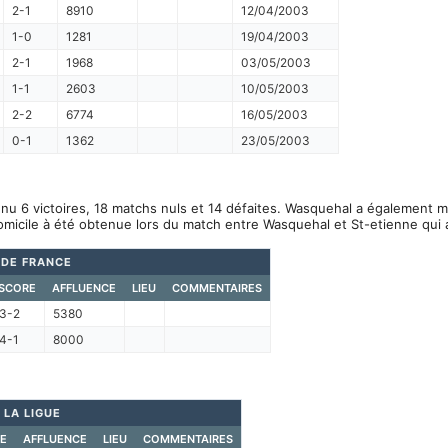
2-1
8910
12/04/2003
1-0
1281
19/04/2003
2-1
1968
03/05/2003
1-1
2603
10/05/2003
2-2
6774
16/05/2003
0-1
1362
23/05/2003
nu 6 victoires, 18 matchs nuls et 14 défaites. Wasquehal a également m
omicile à été obtenue lors du match entre Wasquehal et St-etienne qui
 DE FRANCE
SCORE
AFFLUENCE
LIEU
COMMENTAIRES
3-2
5380
4-1
8000
 LA LIGUE
E
AFFLUENCE
LIEU
COMMENTAIRES