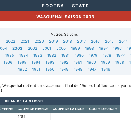
FOOTBALL STATS
WASQUEHAL SAISON 2003
Autres Saisons :
3
2022
2021
2020
2019
2018
2017
2016
2015
2014
2004
2003
2002
2001
2000
1999
1998
1997
1996
1
6
1985
1984
1983
1982
1981
1980
1979
1978
1977
1966
1965
1964
1963
1962
1961
1960
1959
1958
1952
1951
1950
1949
1948
1947
1946
, Wasquehal obtient un classement final de 19ème. L'affluence moyenn
s.
BILAN DE LA SAISON
OYENNE
COUPE DE FRANCE
COUPE DE LA LIGUE
COUPE D'EUROPE
1/8 f