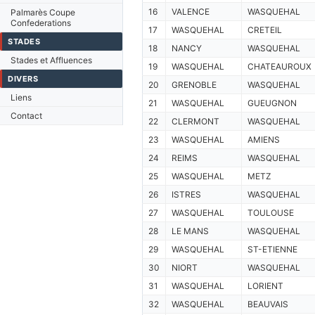
16
VALENCE
WASQUEHAL
Palmarès Coupe
Confederations
17
WASQUEHAL
CRETEIL
STADES
18
NANCY
WASQUEHAL
Stades et Affluences
19
WASQUEHAL
CHATEAUROUX
DIVERS
20
GRENOBLE
WASQUEHAL
Liens
21
WASQUEHAL
GUEUGNON
Contact
22
CLERMONT
WASQUEHAL
23
WASQUEHAL
AMIENS
24
REIMS
WASQUEHAL
25
WASQUEHAL
METZ
26
ISTRES
WASQUEHAL
27
WASQUEHAL
TOULOUSE
28
LE MANS
WASQUEHAL
29
WASQUEHAL
ST-ETIENNE
30
NIORT
WASQUEHAL
31
WASQUEHAL
LORIENT
32
WASQUEHAL
BEAUVAIS