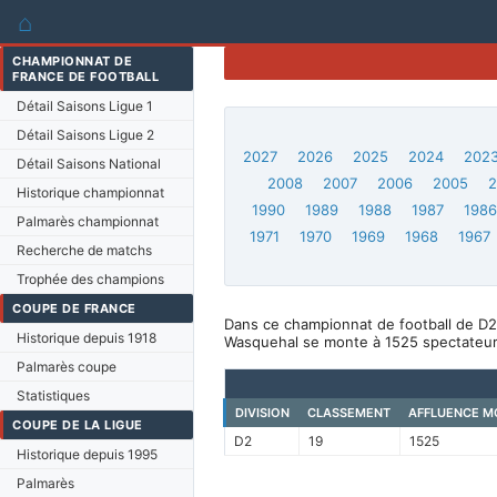
⌂
CHAMPIONNAT DE
FRANCE DE FOOTBALL
Détail Saisons Ligue 1
Détail Saisons Ligue 2
2027
2026
2025
2024
202
Détail Saisons National
2008
2007
2006
2005
Historique championnat
1990
1989
1988
1987
198
Palmarès championnat
1971
1970
1969
1968
1967
Recherche de matchs
Trophée des champions
COUPE DE FRANCE
Dans ce championnat de football de D2
Historique depuis 1918
Wasquehal se monte à 1525 spectateur
Palmarès coupe
Statistiques
DIVISION
CLASSEMENT
AFFLUENCE M
COUPE DE LA LIGUE
D2
19
1525
Historique depuis 1995
Palmarès