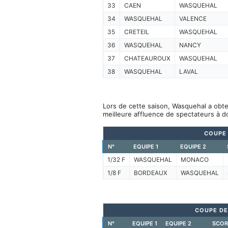
33
CAEN
WASQUEHAL
34
WASQUEHAL
VALENCE
35
CRETEIL
WASQUEHAL
36
WASQUEHAL
NANCY
37
CHATEAUROUX
WASQUEHAL
38
WASQUEHAL
LAVAL
Lors de cette saison, Wasquehal a obte
meilleure affluence de spectateurs à d
COUPE
N°
EQUIPE 1
EQUIPE 2
1/32 F
WASQUEHAL
MONACO
1/8 F
BORDEAUX
WASQUEHAL
COUPE DE
N°
EQUIPE 1
EQUIPE 2
SCOR