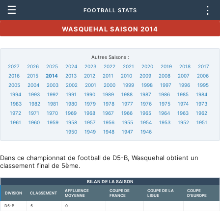
☰
⋮
FOOTBALL STATS
WASQUEHAL SAISON 2014
Autres Saisons :
2027
2026
2025
2024
2023
2022
2021
2020
2019
2018
2017
2016
2015
2014
2013
2012
2011
2010
2009
2008
2007
2006
2005
2004
2003
2002
2001
2000
1999
1998
1997
1996
1995
1994
1993
1992
1991
1990
1989
1988
1987
1986
1985
1984
1983
1982
1981
1980
1979
1978
1977
1976
1975
1974
1973
1972
1971
1970
1969
1968
1967
1966
1965
1964
1963
1962
1961
1960
1959
1958
1957
1956
1955
1954
1953
1952
1951
1950
1949
1948
1947
1946
Dans ce championnat de football de D5-B, Wasquehal obtient un
classement final de 5ème.
BILAN DE LA SAISON
AFFLUENCE
COUPE DE
COUPE DE LA
COUPE
DIVISION
CLASSEMENT
MOYENNE
FRANCE
LIGUE
D'EUROPE
D5-B
5
0
-