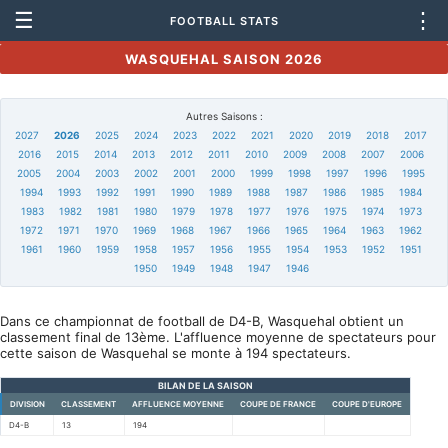
☰
⋮
FOOTBALL STATS
WASQUEHAL SAISON 2026
Autres Saisons :
2027
2026
2025
2024
2023
2022
2021
2020
2019
2018
2017
2016
2015
2014
2013
2012
2011
2010
2009
2008
2007
2006
2005
2004
2003
2002
2001
2000
1999
1998
1997
1996
1995
1994
1993
1992
1991
1990
1989
1988
1987
1986
1985
1984
1983
1982
1981
1980
1979
1978
1977
1976
1975
1974
1973
1972
1971
1970
1969
1968
1967
1966
1965
1964
1963
1962
1961
1960
1959
1958
1957
1956
1955
1954
1953
1952
1951
1950
1949
1948
1947
1946
Dans ce championnat de football de D4-B, Wasquehal obtient un
classement final de 13ème. L'affluence moyenne de spectateurs pour
cette saison de Wasquehal se monte à 194 spectateurs.
BILAN DE LA SAISON
DIVISION
CLASSEMENT
AFFLUENCE MOYENNE
COUPE DE FRANCE
COUPE D'EUROPE
D4-B
13
194