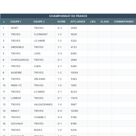
CHAMPIONNAT DE FRANCE
J.
EQUIPE 1
EQUIPE 2
SCORE
AFFLUENCE
LIEU
CLASS.
COMMENTAIRES
1
NIORT
TROYES
0-2
2959
2
TROYES
CLERMONT
1-2
5628
3
TROYES
LE HAVRE
1-2
5302
4
GRENOBLE
TROYES
1-1
4722
5
TROYES
LENS
2-0
6492
6
CHATEAUROUX
TROYES
0-1
2680
7
TROYES
CAEN
2-1
5465
8
AUXERRE
TROYES
1-2
10054
9
TROYES
ORLEANS
1-2
5363
10
PARIS-FC
TROYES
1-0
1565
11
TROYES
LE MANS
2-1
8224
12
LORIENT
TROYES
0-1
11615
13
TROYES
VALENCIENNES
1-0
5967
14
NANCY
TROYES
0-0
10290
15
TROYES
CHAMBLY
0-4
5198
16
SOCHAUX
TROYES
0-1
8196
17
TROYES
RODEZ
1-0
5418