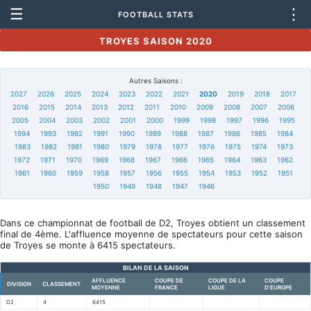
☰
⋮
FOOTBALL STATS
TROYES SAISON 2020
Autres Saisons :
2027
2026
2025
2024
2023
2022
2021
2020
2019
2018
2017
2016
2015
2014
2013
2012
2011
2010
2009
2008
2007
2006
2005
2004
2003
2002
2001
2000
1999
1998
1997
1996
1995
1994
1993
1992
1991
1990
1989
1988
1987
1986
1985
1984
1983
1982
1981
1980
1979
1978
1977
1976
1975
1974
1973
1972
1971
1970
1969
1968
1967
1966
1965
1964
1963
1962
1961
1960
1959
1958
1957
1956
1955
1954
1953
1952
1951
1950
1949
1948
1947
1946
Dans ce championnat de football de D2, Troyes obtient un classement
final de 4ème. L'affluence moyenne de spectateurs pour cette saison
de Troyes se monte à 6415 spectateurs.
BILAN DE LA SAISON
AFFLUENCE
COUPE DE
COUPE DE LA
COUPE
DIVISION
CLASSEMENT
MOYENNE
FRANCE
LIGUE
D'EUROPE
D2
4
6415