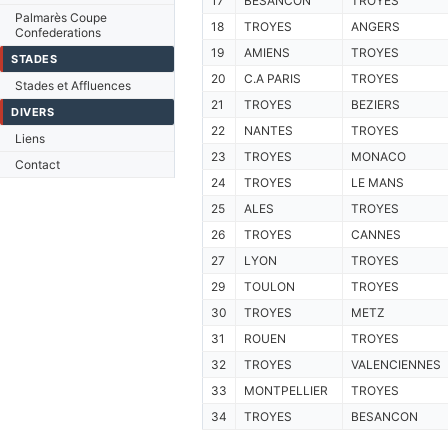
17
BESANCON
TROYES
Palmarès Coupe
18
TROYES
ANGERS
Confederations
19
AMIENS
TROYES
STADES
20
C.A PARIS
TROYES
Stades et Affluences
21
TROYES
BEZIERS
DIVERS
22
NANTES
TROYES
Liens
23
TROYES
MONACO
Contact
24
TROYES
LE MANS
25
ALES
TROYES
26
TROYES
CANNES
27
LYON
TROYES
29
TOULON
TROYES
30
TROYES
METZ
31
ROUEN
TROYES
32
TROYES
VALENCIENNES
33
MONTPELLIER
TROYES
34
TROYES
BESANCON