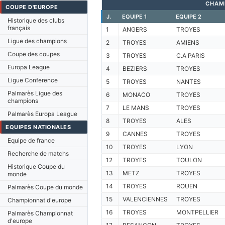
CHAM
COUPE D'EUROPE
J.
EQUIPE 1
EQUIPE 2
Historique des clubs
français
1
ANGERS
TROYES
Ligue des champions
2
TROYES
AMIENS
Coupe des coupes
3
TROYES
C.A PARIS
Europa League
4
BEZIERS
TROYES
Ligue Conference
5
TROYES
NANTES
Palmarès Ligue des
6
MONACO
TROYES
champions
7
LE MANS
TROYES
Palmarès Europa League
8
TROYES
ALES
EQUIPES NATIONALES
9
CANNES
TROYES
Equipe de france
10
TROYES
LYON
Recherche de matchs
12
TROYES
TOULON
Historique Coupe du
13
METZ
TROYES
monde
14
TROYES
ROUEN
Palmarès Coupe du monde
15
VALENCIENNES
TROYES
Championnat d'europe
16
TROYES
MONTPELLIER
Palmarès Championnat
d'europe