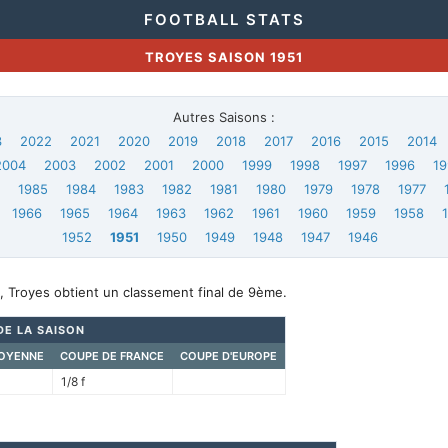
FOOTBALL STATS
TROYES SAISON 1951
Autres Saisons :
3
2022
2021
2020
2019
2018
2017
2016
2015
2014
2004
2003
2002
2001
2000
1999
1998
1997
1996
19
6
1985
1984
1983
1982
1981
1980
1979
1978
1977
1966
1965
1964
1963
1962
1961
1960
1959
1958
1952
1951
1950
1949
1948
1947
1946
, Troyes obtient un classement final de 9ème.
DE LA SAISON
OYENNE
COUPE DE FRANCE
COUPE D'EUROPE
1/8 f