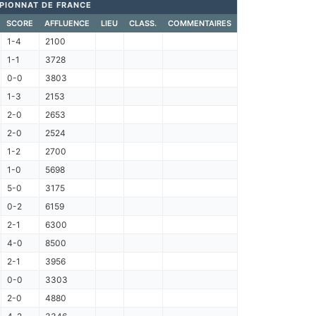
PIONNAT DE FRANCE
SCORE
AFFLUENCE
LIEU
CLASS.
COMMENTAIRES
1-4
2100
1-1
3728
0-0
3803
1-3
2153
2-0
2653
2-0
2524
1-2
2700
1-0
5698
5-0
3175
0-2
6159
2-1
6300
4-0
8500
2-1
3956
0-0
3303
2-0
4880