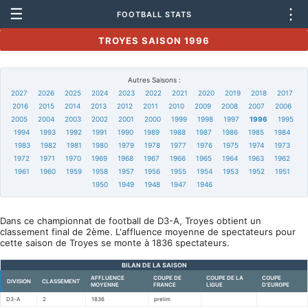
☰
⋮
FOOTBALL STATS
TROYES SAISON 1996
Autres Saisons :
2027
2026
2025
2024
2023
2022
2021
2020
2019
2018
2017
2016
2015
2014
2013
2012
2011
2010
2009
2008
2007
2006
2005
2004
2003
2002
2001
2000
1999
1998
1997
1996
1995
1994
1993
1992
1991
1990
1989
1988
1987
1986
1985
1984
1983
1982
1981
1980
1979
1978
1977
1976
1975
1974
1973
1972
1971
1970
1969
1968
1967
1966
1965
1964
1963
1962
1961
1960
1959
1958
1957
1956
1955
1954
1953
1952
1951
1950
1949
1948
1947
1946
Dans ce championnat de football de D3-A, Troyes obtient un
classement final de 2ème. L'affluence moyenne de spectateurs pour
cette saison de Troyes se monte à 1836 spectateurs.
BILAN DE LA SAISON
AFFLUENCE
COUPE DE
COUPE DE LA
COUPE
DIVISION
CLASSEMENT
MOYENNE
FRANCE
LIGUE
D'EUROPE
D3-A
2
1836
prelim