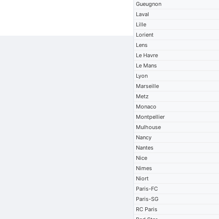
Gueugnon
Laval
Lille
Lorient
Lens
Le Havre
Le Mans
Lyon
Marseille
Metz
Monaco
Montpellier
Mulhouse
Nancy
Nantes
Nice
Nimes
Niort
Paris-FC
Paris-SG
RC Paris