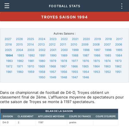
☰
⋮
FOOTBALL STATS
TROYES SAISON 1994
Autres Saisons :
2027
2026
2025
2024
2023
2022
2021
2020
2019
2018
2017
2016
2015
2014
2013
2012
2011
2010
2009
2008
2007
2006
2005
2004
2003
2002
2001
2000
1999
1998
1997
1996
1995
1994
1993
1992
1991
1990
1989
1988
1987
1986
1985
1984
1983
1982
1981
1980
1979
1978
1977
1976
1975
1974
1973
1972
1971
1970
1969
1968
1967
1966
1965
1964
1963
1962
1961
1960
1959
1958
1957
1956
1955
1954
1953
1952
1951
1950
1949
1948
1947
1946
Dans ce championnat de football de D4-D, Troyes obtient un
classement final de 2ème. L'affluence moyenne de spectateurs pour
cette saison de Troyes se monte à 1197 spectateurs.
BILAN DE LA SAISON
DIVISION
CLASSEMENT
AFFLUENCE MOYENNE
COUPE DE FRANCE
COUPE D'EUROPE
D4-D
2
1197
prelim