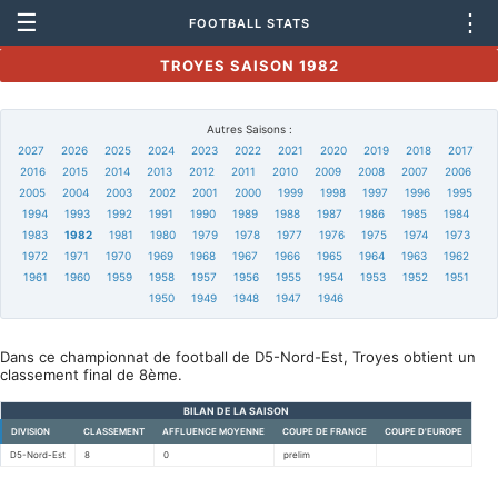
☰
⋮
FOOTBALL STATS
TROYES SAISON 1982
Autres Saisons :
2027
2026
2025
2024
2023
2022
2021
2020
2019
2018
2017
2016
2015
2014
2013
2012
2011
2010
2009
2008
2007
2006
2005
2004
2003
2002
2001
2000
1999
1998
1997
1996
1995
1994
1993
1992
1991
1990
1989
1988
1987
1986
1985
1984
1983
1982
1981
1980
1979
1978
1977
1976
1975
1974
1973
1972
1971
1970
1969
1968
1967
1966
1965
1964
1963
1962
1961
1960
1959
1958
1957
1956
1955
1954
1953
1952
1951
1950
1949
1948
1947
1946
Dans ce championnat de football de D5-Nord-Est, Troyes obtient un
classement final de 8ème.
BILAN DE LA SAISON
DIVISION
CLASSEMENT
AFFLUENCE MOYENNE
COUPE DE FRANCE
COUPE D'EUROPE
D5-Nord-Est
8
0
prelim