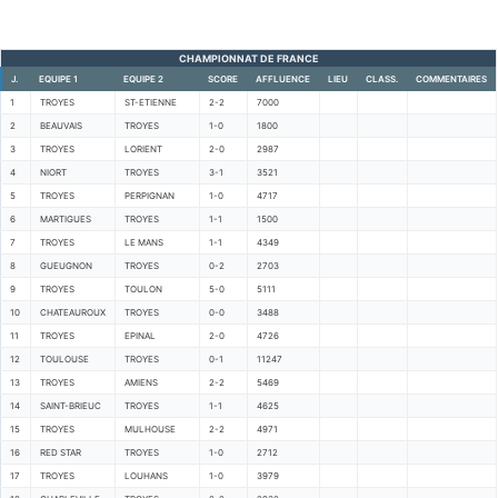
CHAMPIONNAT DE FRANCE
J.
EQUIPE 1
EQUIPE 2
SCORE
AFFLUENCE
LIEU
CLASS.
COMMENTAIRES
1
TROYES
ST-ETIENNE
2-2
7000
2
BEAUVAIS
TROYES
1-0
1800
3
TROYES
LORIENT
2-0
2987
4
NIORT
TROYES
3-1
3521
5
TROYES
PERPIGNAN
1-0
4717
6
MARTIGUES
TROYES
1-1
1500
7
TROYES
LE MANS
1-1
4349
8
GUEUGNON
TROYES
0-2
2703
9
TROYES
TOULON
5-0
5111
10
CHATEAUROUX
TROYES
0-0
3488
11
TROYES
EPINAL
2-0
4726
12
TOULOUSE
TROYES
0-1
11247
13
TROYES
AMIENS
2-2
5469
14
SAINT-BRIEUC
TROYES
1-1
4625
15
TROYES
MULHOUSE
2-2
4971
16
RED STAR
TROYES
1-0
2712
17
TROYES
LOUHANS
1-0
3979