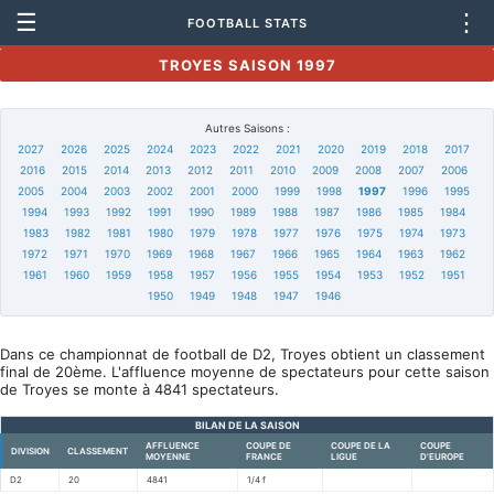
☰
⋮
FOOTBALL STATS
TROYES SAISON 1997
Autres Saisons :
2027
2026
2025
2024
2023
2022
2021
2020
2019
2018
2017
2016
2015
2014
2013
2012
2011
2010
2009
2008
2007
2006
2005
2004
2003
2002
2001
2000
1999
1998
1997
1996
1995
1994
1993
1992
1991
1990
1989
1988
1987
1986
1985
1984
1983
1982
1981
1980
1979
1978
1977
1976
1975
1974
1973
1972
1971
1970
1969
1968
1967
1966
1965
1964
1963
1962
1961
1960
1959
1958
1957
1956
1955
1954
1953
1952
1951
1950
1949
1948
1947
1946
Dans ce championnat de football de D2, Troyes obtient un classement
final de 20ème. L'affluence moyenne de spectateurs pour cette saison
de Troyes se monte à 4841 spectateurs.
BILAN DE LA SAISON
AFFLUENCE
COUPE DE
COUPE DE LA
COUPE
DIVISION
CLASSEMENT
MOYENNE
FRANCE
LIGUE
D'EUROPE
D2
20
4841
1/4 f