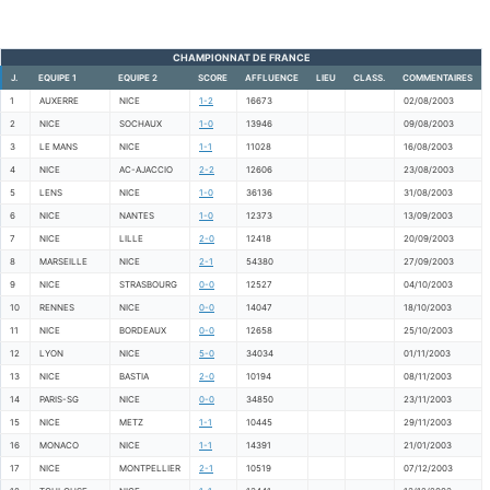
CHAMPIONNAT DE FRANCE
J.
EQUIPE 1
EQUIPE 2
SCORE
AFFLUENCE
LIEU
CLASS.
COMMENTAIRES
1
AUXERRE
NICE
1-2
16673
02/08/2003
2
NICE
SOCHAUX
1-0
13946
09/08/2003
3
LE MANS
NICE
1-1
11028
16/08/2003
4
NICE
AC-AJACCIO
2-2
12606
23/08/2003
5
LENS
NICE
1-0
36136
31/08/2003
6
NICE
NANTES
1-0
12373
13/09/2003
7
NICE
LILLE
2-0
12418
20/09/2003
8
MARSEILLE
NICE
2-1
54380
27/09/2003
9
NICE
STRASBOURG
0-0
12527
04/10/2003
10
RENNES
NICE
0-0
14047
18/10/2003
11
NICE
BORDEAUX
0-0
12658
25/10/2003
12
LYON
NICE
5-0
34034
01/11/2003
13
NICE
BASTIA
2-0
10194
08/11/2003
14
PARIS-SG
NICE
0-0
34850
23/11/2003
15
NICE
METZ
1-1
10445
29/11/2003
16
MONACO
NICE
1-1
14391
21/01/2003
17
NICE
MONTPELLIER
2-1
10519
07/12/2003