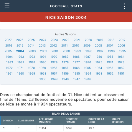
☰
⋮
FOOTBALL STATS
NICE SAISON 2004
Autres Saisons :
2027
2026
2025
2024
2023
2022
2021
2020
2019
2018
2017
2016
2015
2014
2013
2012
2011
2010
2009
2008
2007
2006
2005
2004
2003
2002
2001
2000
1999
1998
1997
1996
1995
1994
1993
1992
1991
1990
1989
1988
1987
1986
1985
1984
1983
1982
1981
1980
1979
1978
1977
1976
1975
1974
1973
1972
1971
1970
1969
1968
1967
1966
1965
1964
1963
1962
1961
1960
1959
1958
1957
1956
1955
1954
1953
1952
1951
1950
1949
1948
1947
1946
Dans ce championnat de football de D1, Nice obtient un classement
final de 11ème. L'affluence moyenne de spectateurs pour cette saison
de Nice se monte à 11934 spectateurs.
BILAN DE LA SAISON
AFFLUENCE
COUPE DE
COUPE DE LA
COUPE
DIVISION
CLASSEMENT
MOYENNE
FRANCE
LIGUE
D'EUROPE
D1
11
11934
1/16 f
1/4 f