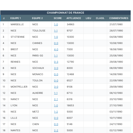
CHAMPIONNAT DE FRANCE
J.
EQUIPE 1
EQUIPE 2
SCORE
AFFLUENCE
LIEU
CLASS.
COMMENTAIRES
1
MARSEILLE
NICE
1-0
34963
21/07/1990
2
NICE
TOULOUSE
1-1
9707
28/07/1990
3
ST-ETIENNE
NICE
1-0
10300
04/08/1990
4
NICE
CANNES
0-0
13000
10/08/1990
5
BREST
NICE
4-0
7000
18/08/1990
6
NICE
PARIS-SG
1-1
13000
25/08/1990
7
RENNES
NICE
0-3
12790
29/08/1990
8
NICE
SOCHAUX
3-0
8000
08/09/1990
9
NICE
MONACO
0-0
12468
14/09/1990
10
NICE
TOULON
0-0
6527
22/09/1990
11
MONTPELLIER
NICE
3-0
9106
29/09/1990
12
NICE
AUXERRE
1-1
6713
06/10/1990
13
NANCY
NICE
2-1
6316
20/10/1990
14
LYON
NICE
1-0
18653
27/10/1990
15
NICE
METZ
1-2
5000
03/11/1990
16
LILLE
NICE
0-0
6007
10/11/1990
17
NICE
CAEN
0-0
5146
24/11/1990
18
NANTES
NICE
2-2
5000
02/12/1990