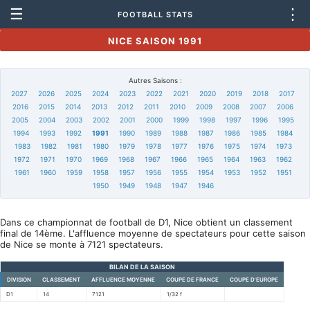
☰
⋮
FOOTBALL STATS
NICE SAISON 1991
Autres Saisons :
2027
2026
2025
2024
2023
2022
2021
2020
2019
2018
2017
2016
2015
2014
2013
2012
2011
2010
2009
2008
2007
2006
2005
2004
2003
2002
2001
2000
1999
1998
1997
1996
1995
1994
1993
1992
1991
1990
1989
1988
1987
1986
1985
1984
1983
1982
1981
1980
1979
1978
1977
1976
1975
1974
1973
1972
1971
1970
1969
1968
1967
1966
1965
1964
1963
1962
1961
1960
1959
1958
1957
1956
1955
1954
1953
1952
1951
1950
1949
1948
1947
1946
Dans ce championnat de football de D1, Nice obtient un classement
final de 14ème. L'affluence moyenne de spectateurs pour cette saison
de Nice se monte à 7121 spectateurs.
BILAN DE LA SAISON
DIVISION
CLASSEMENT
AFFLUENCE MOYENNE
COUPE DE FRANCE
COUPE D'EUROPE
D1
14
7121
1/32 f