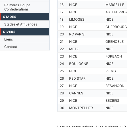
16
NICE
MARSEILLE
Palmarès Coupe
Confederations
17
NICE
AIX-EN-PRO
STADES
18
LIMOGES
NICE
Stades et Affluences
19
NICE
CHERBOURG
DIVERS
20
RC PARIS
NICE
Liens
21
NICE
GRENOBLE
Contact
22
METZ
NICE
23
NICE
FORBACH
24
BOULOGNE
NICE
25
NICE
REIMS
26
RED STAR
NICE
27
NICE
BESANCON
28
CANNES
NICE
29
NICE
BEZIERS
30
MONTPELLIER
NICE