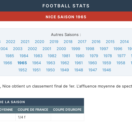
FOOTBALL STATS
NICE SAISON 1965
Autres Saisons :
3
2022
2021
2020
2019
2018
2017
2016
2015
2014
2004
2003
2002
2001
2000
1999
1998
1997
1996
19
6
1985
1984
1983
1982
1981
1980
1979
1978
1977
1966
1965
1964
1963
1962
1961
1960
1959
1958
1952
1951
1950
1949
1948
1947
1946
 Nice obtient un classement final de 1er. L'affluence moyenne de spec
DE LA SAISON
OYENNE
COUPE DE FRANCE
COUPE D'EUROPE
1/4 f