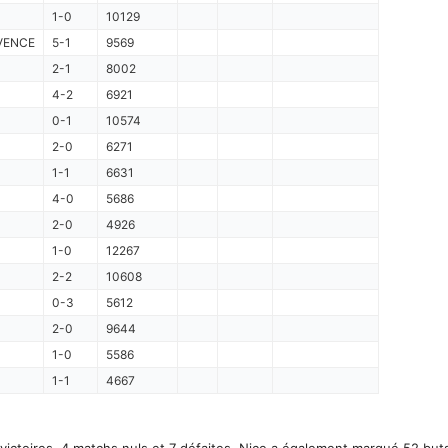
1-0
10129
VENCE
5-1
9569
2-1
8002
4-2
6921
0-1
10574
2-0
6271
1-1
6631
4-0
5686
2-0
4926
1-0
12267
2-2
10608
0-3
5612
2-0
9644
1-0
5586
1-1
4667