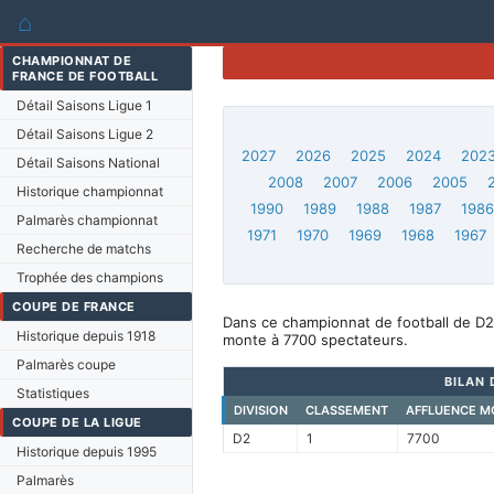
⌂
CHAMPIONNAT DE
FRANCE DE FOOTBALL
Détail Saisons Ligue 1
Détail Saisons Ligue 2
2027
2026
2025
2024
202
Détail Saisons National
2008
2007
2006
2005
Historique championnat
1990
1989
1988
1987
198
Palmarès championnat
1971
1970
1969
1968
1967
Recherche de matchs
Trophée des champions
COUPE DE FRANCE
Dans ce championnat de football de D2,
Historique depuis 1918
monte à 7700 spectateurs.
Palmarès coupe
BILAN 
Statistiques
DIVISION
CLASSEMENT
AFFLUENCE M
COUPE DE LA LIGUE
D2
1
7700
Historique depuis 1995
Palmarès