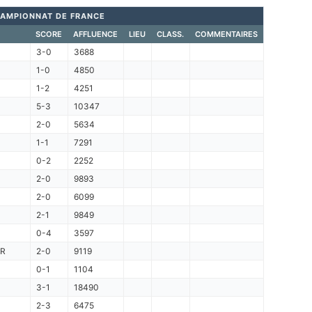
AMPIONNAT DE FRANCE
SCORE
AFFLUENCE
LIEU
CLASS.
COMMENTAIRES
3-0
3688
1-0
4850
1-2
4251
5-3
10347
2-0
5634
1-1
7291
0-2
2252
2-0
9893
2-0
6099
2-1
9849
0-4
3597
R
2-0
9119
0-1
1104
3-1
18490
2-3
6475