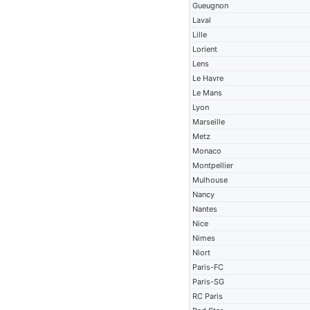
Gueugnon
Laval
Lille
Lorient
Lens
Le Havre
Le Mans
Lyon
Marseille
Metz
Monaco
Montpellier
Mulhouse
Nancy
Nantes
Nice
Nimes
Niort
Paris-FC
Paris-SG
RC Paris