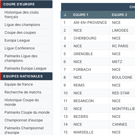
COUPE D'EUROPE
CH
Historique des clubs
J.
EQUIPE 1
EQUIPE 2
français
1
AIX-EN-PROVENCE
NICE
Ligue des champions
2
NICE
LIMOGES
Coupe des coupes
3
CHERBOURG
NICE
Europa League
4
NICE
RC PARIS
Ligue Conference
5
GRENOBLE
NICE
Palmarès Ligue des
champions
6
NICE
METZ
Palmarès Europa League
7
FORBACH
NICE
EQUIPES NATIONALES
8
NICE
BOULOGNE
Equipe de france
9
REIMS
NICE
Recherche de matchs
10
NICE
RED STAR
Historique Coupe du
11
BESANCON
NICE
monde
12
NICE
MONTPELLIE
Palmarès Coupe du monde
13
BEZIERS
NICE
Championnat d'europe
14
NICE
CANNES
Palmarès Championnat
15
MARSEILLE
NICE
d'europe