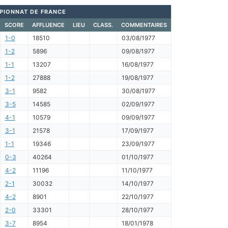
PIONNAT DE FRANCE
SCORE
AFFLUENCE
LIEU
CLASS.
COMMENTAIRES
1-0
18510
03/08/1977
1-2
5896
09/08/1977
1-1
13207
16/08/1977
1-2
27888
19/08/1977
3-1
9582
30/08/1977
3-5
14585
02/09/1977
4-1
10579
09/09/1977
3-1
21578
17/09/1977
1-1
19346
23/09/1977
0-3
40264
01/10/1977
4-2
11196
11/10/1977
2-1
30032
14/10/1977
4-2
8901
22/10/1977
2-0
33301
28/10/1977
3-7
8954
18/01/1978