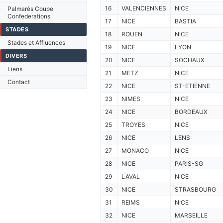
16
VALENCIENNES
NICE
Palmarès Coupe
Confederations
17
NICE
BASTIA
STADES
18
ROUEN
NICE
Stades et Affluences
19
NICE
LYON
DIVERS
20
NICE
SOCHAUX
Liens
21
METZ
NICE
Contact
22
NICE
ST-ETIENNE
23
NIMES
NICE
24
NICE
BORDEAUX
25
TROYES
NICE
26
NICE
LENS
27
MONACO
NICE
28
NICE
PARIS-SG
29
LAVAL
NICE
30
NICE
STRASBOURG
31
REIMS
NICE
32
NICE
MARSEILLE