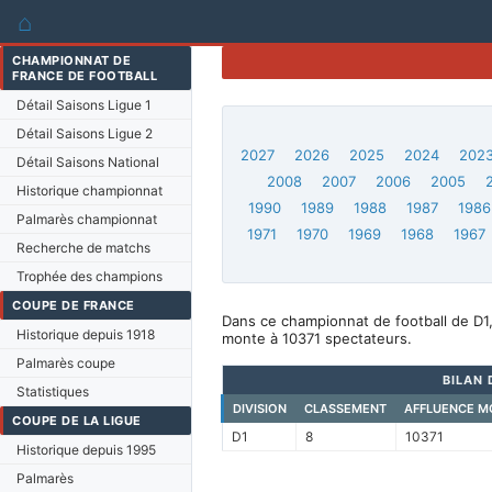
⌂
CHAMPIONNAT DE
FRANCE DE FOOTBALL
Détail Saisons Ligue 1
Détail Saisons Ligue 2
2027
2026
2025
2024
202
Détail Saisons National
2008
2007
2006
2005
Historique championnat
1990
1989
1988
1987
1986
Palmarès championnat
1971
1970
1969
1968
1967
Recherche de matchs
Trophée des champions
COUPE DE FRANCE
Dans ce championnat de football de D1
Historique depuis 1918
monte à 10371 spectateurs.
Palmarès coupe
BILAN 
Statistiques
DIVISION
CLASSEMENT
AFFLUENCE M
COUPE DE LA LIGUE
D1
8
10371
Historique depuis 1995
Palmarès