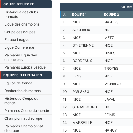
COUPE D'EUROPE
CHAM
Historique des clubs
J.
EQUIPE 1
EQUIPE 2
français
1
NICE
NANTES
Ligue des champions
2
SOCHAUX
NICE
Coupe des coupes
3
NICE
METZ
Europa League
4
ST-ETIENNE
NICE
Ligue Conference
5
NICE
NIMES
Palmarès Ligue des
champions
6
BORDEAUX
NICE
Palmarès Europa League
7
NICE
TROYES
EQUIPES NATIONALES
8
LENS
NICE
Equipe de france
9
NICE
MONACO
Recherche de matchs
10
PARIS-SG
NICE
Historique Coupe du
11
NICE
LAVAL
monde
12
STRASBOURG
NICE
Palmarès Coupe du monde
13
NICE
REIMS
Championnat d'europe
14
MARSEILLE
NICE
Palmarès Championnat
15
NICE
NANCY
d'europe