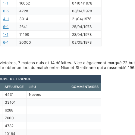
1-1
16052
04/04/1978
0-2
4728
08/04/1978
4-1
3014
21/04/1978
6-1
2641
25/04/1978
1-1
11198
28/04/1978
6-1
20000
02/05/1978
victoires, 7 matchs nuls et 14 défaites. Nice a également marqué 72 but
été obtenue lors du match entre Nice et St-etienne qui a rassemblé 196
OUPE DE FRANCE
AFFLUENCE
LIEU
COMMENTAIRES
4431
Nevers
33101
6288
7600
4782
10184