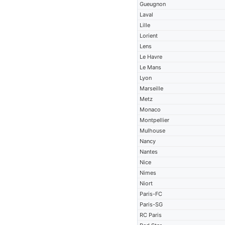
Gueugnon
Laval
Lille
Lorient
Lens
Le Havre
Le Mans
Lyon
Marseille
Metz
Monaco
Montpellier
Mulhouse
Nancy
Nantes
Nice
Nimes
Niort
Paris-FC
Paris-SG
RC Paris