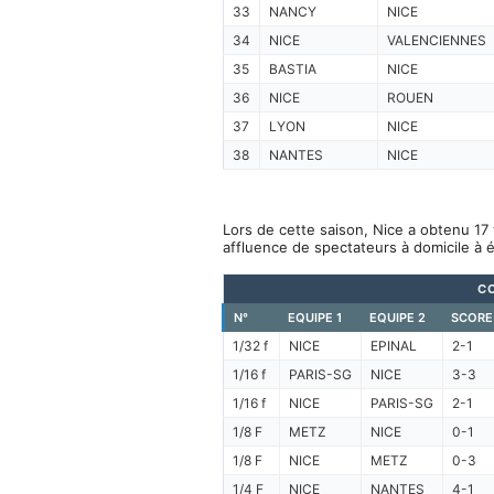
33
NANCY
NICE
34
NICE
VALENCIENNES
35
BASTIA
NICE
36
NICE
ROUEN
37
LYON
NICE
38
NANTES
NICE
Lors de cette saison, Nice a obtenu 17 
affluence de spectateurs à domicile à 
C
N°
EQUIPE 1
EQUIPE 2
SCORE
1/32 f
NICE
EPINAL
2-1
1/16 f
PARIS-SG
NICE
3-3
1/16 f
NICE
PARIS-SG
2-1
1/8 F
METZ
NICE
0-1
1/8 F
NICE
METZ
0-3
1/4 F
NICE
NANTES
4-1