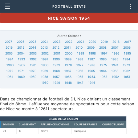
☰
⋮
FOOTBALL STATS
NICE SAISON 1954
Autres Saisons :
2027
2026
2025
2024
2023
2022
2021
2020
2019
2018
2017
2016
2015
2014
2013
2012
2011
2010
2009
2008
2007
2006
2005
2004
2003
2002
2001
2000
1999
1998
1997
1996
1995
1994
1993
1992
1991
1990
1989
1988
1987
1986
1985
1984
1983
1982
1981
1980
1979
1978
1977
1976
1975
1974
1973
1972
1971
1970
1969
1968
1967
1966
1965
1964
1963
1962
1961
1960
1959
1958
1957
1956
1955
1954
1953
1952
1951
1950
1949
1948
1947
1946
Dans ce championnat de football de D1, Nice obtient un classement
final de 8ème. L'affluence moyenne de spectateurs pour cette saison
de Nice se monte à 12611 spectateurs.
BILAN DE LA SAISON
DIVISION
CLASSEMENT
AFFLUENCE MOYENNE
COUPE DE FRANCE
COUPE D'EUROPE
D1
8
12611
vainqueur