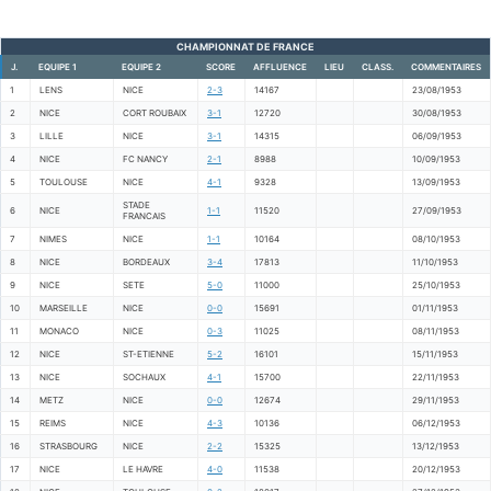
CHAMPIONNAT DE FRANCE
J.
EQUIPE 1
EQUIPE 2
SCORE
AFFLUENCE
LIEU
CLASS.
COMMENTAIRES
1
LENS
NICE
2-3
14167
23/08/1953
2
NICE
CORT ROUBAIX
3-1
12720
30/08/1953
3
LILLE
NICE
3-1
14315
06/09/1953
4
NICE
FC NANCY
2-1
8988
10/09/1953
5
TOULOUSE
NICE
4-1
9328
13/09/1953
STADE
6
NICE
1-1
11520
27/09/1953
FRANCAIS
7
NIMES
NICE
1-1
10164
08/10/1953
8
NICE
BORDEAUX
3-4
17813
11/10/1953
9
NICE
SETE
5-0
11000
25/10/1953
10
MARSEILLE
NICE
0-0
15691
01/11/1953
11
MONACO
NICE
0-3
11025
08/11/1953
12
NICE
ST-ETIENNE
5-2
16101
15/11/1953
13
NICE
SOCHAUX
4-1
15700
22/11/1953
14
METZ
NICE
0-0
12674
29/11/1953
15
REIMS
NICE
4-3
10136
06/12/1953
16
STRASBOURG
NICE
2-2
15325
13/12/1953
17
NICE
LE HAVRE
4-0
11538
20/12/1953