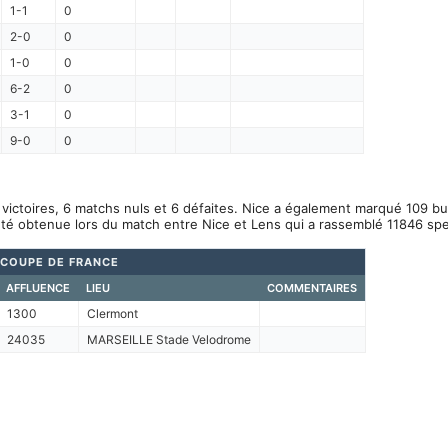
1-1
0
2-0
0
1-0
0
6-2
0
3-1
0
9-0
0
victoires, 6 matchs nuls et 6 défaites. Nice a également marqué 109 but
été obtenue lors du match entre Nice et Lens qui a rassemblé 11846 spe
COUPE DE FRANCE
AFFLUENCE
LIEU
COMMENTAIRES
1300
Clermont
24035
MARSEILLE Stade Velodrome