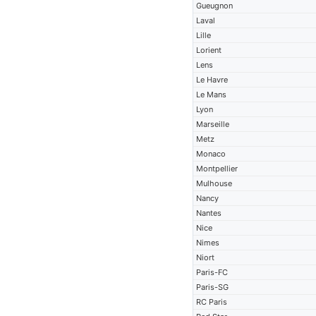
Gueugnon
Laval
Lille
Lorient
Lens
Le Havre
Le Mans
Lyon
Marseille
Metz
Monaco
Montpellier
Mulhouse
Nancy
Nantes
Nice
Nimes
Niort
Paris-FC
Paris-SG
RC Paris