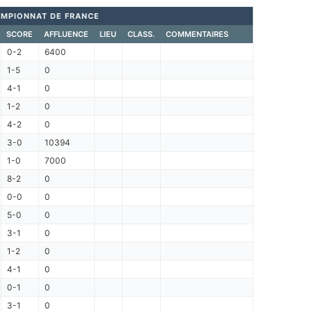
MPIONNAT DE FRANCE
SCORE
AFFLUENCE
LIEU
CLASS.
COMMENTAIRES
0-2
6400
1-5
0
4-1
0
1-2
0
4-2
0
3-0
10394
1-0
7000
8-2
0
0-0
0
5-0
0
3-1
0
1-2
0
4-1
0
0-1
0
3-1
0