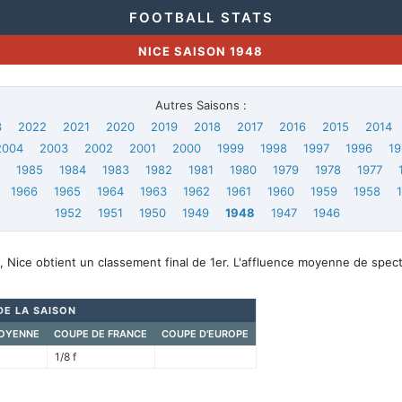
FOOTBALL STATS
NICE SAISON 1948
Autres Saisons :
3
2022
2021
2020
2019
2018
2017
2016
2015
2014
2004
2003
2002
2001
2000
1999
1998
1997
1996
19
6
1985
1984
1983
1982
1981
1980
1979
1978
1977
1966
1965
1964
1963
1962
1961
1960
1959
1958
1952
1951
1950
1949
1948
1947
1946
 Nice obtient un classement final de 1er. L'affluence moyenne de spec
DE LA SAISON
OYENNE
COUPE DE FRANCE
COUPE D'EUROPE
1/8 f