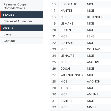
16
BORDEAUX
NICE
Palmarès Coupe
Confederations
17
NANTES
NICE
STADES
18
NICE
BESANCON
Stades et Affluences
19
LE MANS
NICE
DIVERS
20
ROUEN
NICE
Liens
21
NICE
LENS
Contact
22
C.A PARIS
NICE
23
NICE
COLMAR
24
LE HAVRE
NICE
25
NICE
ANGERS
26
DOUAI
NICE
27
VALENCIENNES
NICE
28
NICE
AVIGNON
29
TROYES
NICE
30
NICE
AMIENS
31
BEZIERS
NICE
32
NICE
NIMES