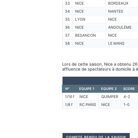
33
NICE
BORDEAUX
34
NICE
NANTES
35
LYON
NICE
36
NICE
ANGOULEME
37
BESANCON
NICE
38
NICE
LE MANS
Lors de cette saison, Nice a obtenu 26 
affluence de spectateurs à domicile à 
N°
EQUIPE 1
EQUIPE 2
SCORE
1/16 f
NICE
QUIMPER
4-2
1/8 f
RC PARIS
NICE
1-0
COMPTE RENDU DE LA SAISON