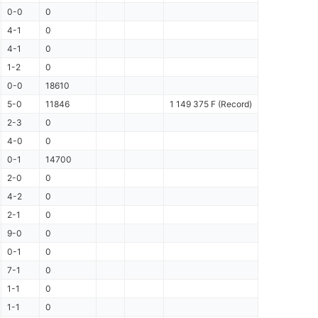
0-0
0
4-1
0
4-1
0
1-2
0
0-0
18610
5-0
11846
1 149 375 F (Record)
2-3
0
4-0
0
0-1
14700
2-0
0
4-2
0
2-1
0
9-0
0
0-1
0
7-1
0
1-1
0
1-1
0