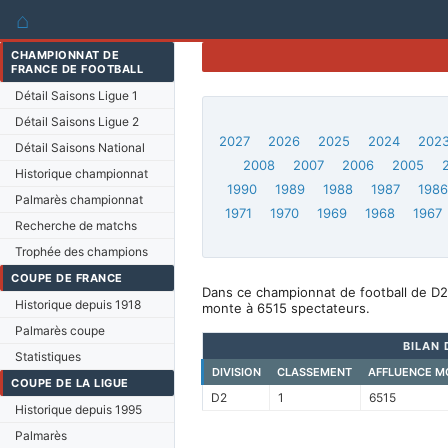
⌂
CHAMPIONNAT DE
FRANCE DE FOOTBALL
Détail Saisons Ligue 1
Détail Saisons Ligue 2
2027
2026
2025
2024
202
Détail Saisons National
2008
2007
2006
2005
Historique championnat
1990
1989
1988
1987
198
Palmarès championnat
1971
1970
1969
1968
1967
Recherche de matchs
Trophée des champions
COUPE DE FRANCE
Dans ce championnat de football de D2,
Historique depuis 1918
monte à 6515 spectateurs.
Palmarès coupe
BILAN 
Statistiques
DIVISION
CLASSEMENT
AFFLUENCE M
COUPE DE LA LIGUE
D2
1
6515
Historique depuis 1995
Palmarès