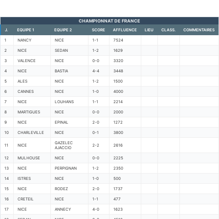
CHAMPIONNAT DE FRANCE
J.
EQUIPE 1
EQUIPE 2
SCORE
AFFLUENCE
LIEU
CLASS.
COMMENTAIRES
1
NANCY
NICE
1-1
7524
2
NICE
SEDAN
1-2
1629
3
VALENCE
NICE
0-0
3320
4
NICE
BASTIA
4-4
3448
5
ALES
NICE
1-2
1500
6
CANNES
NICE
1-0
4000
7
NICE
LOUHANS
1-1
2214
8
MARTIGUES
NICE
0-0
2000
9
NICE
EPINAL
2-0
1272
10
CHARLEVILLE
NICE
0-1
3800
GAZELEC
11
NICE
2-2
2616
AJACCIO
12
MULHOUSE
NICE
0-0
2225
13
NICE
PERPIGNAN
1-2
2350
14
ISTRES
NICE
1-0
500
15
NICE
RODEZ
2-0
1737
16
CRETEIL
NICE
1-1
477
17
NICE
ANNECY
4-0
1623