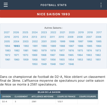
☰
⋮
FOOTBALL STATS
NICE SAISON 1993
Autres Saisons :
2027
2026
2025
2024
2023
2022
2021
2020
2019
2018
2017
2016
2015
2014
2013
2012
2011
2010
2009
2008
2007
2006
2005
2004
2003
2002
2001
2000
1999
1998
1997
1996
1995
1994
1993
1992
1991
1990
1989
1988
1987
1986
1985
1984
1983
1982
1981
1980
1979
1978
1977
1976
1975
1974
1973
1972
1971
1970
1969
1968
1967
1966
1965
1964
1963
1962
1961
1960
1959
1958
1957
1956
1955
1954
1953
1952
1951
1950
1949
1948
1947
1946
Dans ce championnat de football de D2-A, Nice obtient un classement
final de 3ème. L'affluence moyenne de spectateurs pour cette saison
de Nice se monte à 2561 spectateurs.
BILAN DE LA SAISON
DIVISION
CLASSEMENT
AFFLUENCE MOYENNE
COUPE DE FRANCE
COUPE D'EUROPE
D2-A
3
2561
1/32 f