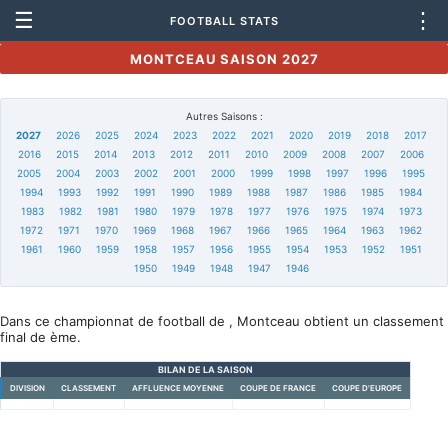
☰
⋮
FOOTBALL STATS
MONTCEAU SAISON 2027
Autres Saisons :
2027
2026
2025
2024
2023
2022
2021
2020
2019
2018
2017
2016
2015
2014
2013
2012
2011
2010
2009
2008
2007
2006
2005
2004
2003
2002
2001
2000
1999
1998
1997
1996
1995
1994
1993
1992
1991
1990
1989
1988
1987
1986
1985
1984
1983
1982
1981
1980
1979
1978
1977
1976
1975
1974
1973
1972
1971
1970
1969
1968
1967
1966
1965
1964
1963
1962
1961
1960
1959
1958
1957
1956
1955
1954
1953
1952
1951
1950
1949
1948
1947
1946
Dans ce championnat de football de , Montceau obtient un classement
final de ème.
BILAN DE LA SAISON
DIVISION
CLASSEMENT
AFFLUENCE MOYENNE
COUPE DE FRANCE
COUPE D'EUROPE