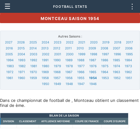
☰
⋮
FOOTBALL STATS
MONTCEAU SAISON 1954
Autres Saisons :
2027
2026
2025
2024
2023
2022
2021
2020
2019
2018
2017
2016
2015
2014
2013
2012
2011
2010
2009
2008
2007
2006
2005
2004
2003
2002
2001
2000
1999
1998
1997
1996
1995
1994
1993
1992
1991
1990
1989
1988
1987
1986
1985
1984
1983
1982
1981
1980
1979
1978
1977
1976
1975
1974
1973
1972
1971
1970
1969
1968
1967
1966
1965
1964
1963
1962
1961
1960
1959
1958
1957
1956
1955
1954
1953
1952
1951
1950
1949
1948
1947
1946
Dans ce championnat de football de , Montceau obtient un classement
final de ème.
BILAN DE LA SAISON
DIVISION
CLASSEMENT
AFFLUENCE MOYENNE
COUPE DE FRANCE
COUPE D'EUROPE