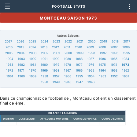
☰
⋮
FOOTBALL STATS
MONTCEAU SAISON 1973
Autres Saisons :
2027
2026
2025
2024
2023
2022
2021
2020
2019
2018
2017
2016
2015
2014
2013
2012
2011
2010
2009
2008
2007
2006
2005
2004
2003
2002
2001
2000
1999
1998
1997
1996
1995
1994
1993
1992
1991
1990
1989
1988
1987
1986
1985
1984
1983
1982
1981
1980
1979
1978
1977
1976
1975
1974
1973
1972
1971
1970
1969
1968
1967
1966
1965
1964
1963
1962
1961
1960
1959
1958
1957
1956
1955
1954
1953
1952
1951
1950
1949
1948
1947
1946
Dans ce championnat de football de , Montceau obtient un classement
final de ème.
BILAN DE LA SAISON
DIVISION
CLASSEMENT
AFFLUENCE MOYENNE
COUPE DE FRANCE
COUPE D'EUROPE