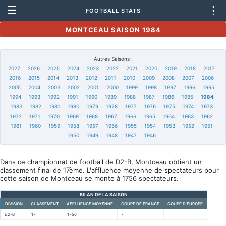
☰
⋮
FOOTBALL STATS
MONTCEAU SAISON 1984
Autres Saisons :
2027
2026
2025
2024
2023
2022
2021
2020
2019
2018
2017
2016
2015
2014
2013
2012
2011
2010
2009
2008
2007
2006
2005
2004
2003
2002
2001
2000
1999
1998
1997
1996
1995
1994
1993
1992
1991
1990
1989
1988
1987
1986
1985
1984
1983
1982
1981
1980
1979
1978
1977
1976
1975
1974
1973
1972
1971
1970
1969
1968
1967
1966
1965
1964
1963
1962
1961
1960
1959
1958
1957
1956
1955
1954
1953
1952
1951
1950
1949
1948
1947
1946
Dans ce championnat de football de D2-B, Montceau obtient un
classement final de 17ème. L'affluence moyenne de spectateurs pour
cette saison de Montceau se monte à 1756 spectateurs.
BILAN DE LA SAISON
DIVISION
CLASSEMENT
AFFLUENCE MOYENNE
COUPE DE FRANCE
COUPE D'EUROPE
D2-B
17
1756
-