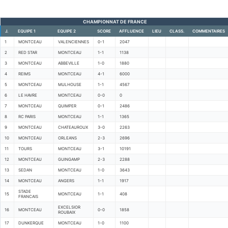
CHAMPIONNAT DE FRANCE
J.
EQUIPE 1
EQUIPE 2
SCORE
AFFLUENCE
LIEU
CLASS.
COMMENTAIRES
1
MONTCEAU
VALENCIENNES
0-1
2047
2
RED STAR
MONTCEAU
1-1
1138
3
MONTCEAU
ABBEVILLE
1-0
1880
4
REIMS
MONTCEAU
4-1
6000
5
MONTCEAU
MULHOUSE
1-1
4567
6
LE HAVRE
MONTCEAU
0-0
0
7
MONTCEAU
QUIMPER
0-1
2486
8
RC PARIS
MONTCEAU
1-1
1365
9
MONTCEAU
CHATEAUROUX
3-0
2263
10
MONTCEAU
ORLEANS
2-3
2696
11
TOURS
MONTCEAU
3-1
10191
12
MONTCEAU
GUINGAMP
2-3
2288
13
SEDAN
MONTCEAU
1-0
3643
14
MONTCEAU
ANGERS
1-1
1917
STADE
15
MONTCEAU
1-1
408
FRANCAIS
EXCELSIOR
16
MONTCEAU
0-0
1858
ROUBAIX
17
DUNKERQUE
MONTCEAU
1-0
1100