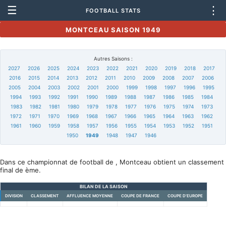
☰
⋮
FOOTBALL STATS
MONTCEAU SAISON 1949
Autres Saisons :
2027
2026
2025
2024
2023
2022
2021
2020
2019
2018
2017
2016
2015
2014
2013
2012
2011
2010
2009
2008
2007
2006
2005
2004
2003
2002
2001
2000
1999
1998
1997
1996
1995
1994
1993
1992
1991
1990
1989
1988
1987
1986
1985
1984
1983
1982
1981
1980
1979
1978
1977
1976
1975
1974
1973
1972
1971
1970
1969
1968
1967
1966
1965
1964
1963
1962
1961
1960
1959
1958
1957
1956
1955
1954
1953
1952
1951
1950
1949
1948
1947
1946
Dans ce championnat de football de , Montceau obtient un classement
final de ème.
BILAN DE LA SAISON
DIVISION
CLASSEMENT
AFFLUENCE MOYENNE
COUPE DE FRANCE
COUPE D'EUROPE