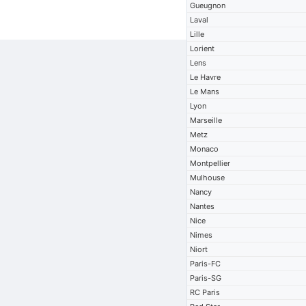
Gueugnon
Laval
Lille
Lorient
Lens
Le Havre
Le Mans
Lyon
Marseille
Metz
Monaco
Montpellier
Mulhouse
Nancy
Nantes
Nice
Nimes
Niort
Paris-FC
Paris-SG
RC Paris