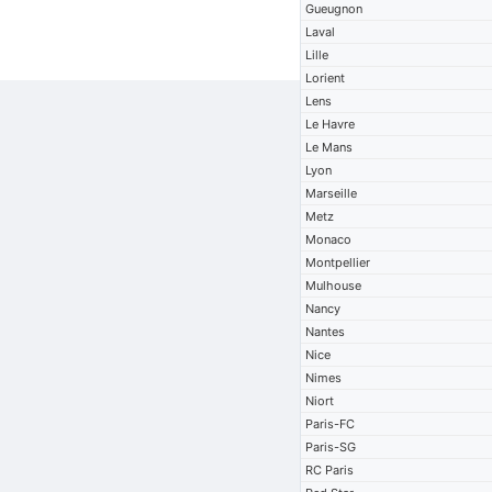
Gueugnon
Laval
Lille
Lorient
Lens
Le Havre
Le Mans
Lyon
Marseille
Metz
Monaco
Montpellier
Mulhouse
Nancy
Nantes
Nice
Nimes
Niort
Paris-FC
Paris-SG
RC Paris