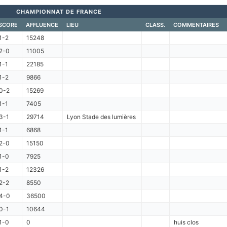
CHAMPIONNAT DE FRANCE
SCORE
AFFLUENCE
LIEU
CLASS.
COMMENTAIRES
1-2
15248
2-0
11005
1-1
22185
1-2
9866
0-2
15269
1-1
7405
3-1
29714
Lyon Stade des lumières
1-1
6868
2-0
15150
1-0
7925
1-2
12326
2-2
8550
4-0
36500
0-1
10644
1-0
0
huis clos