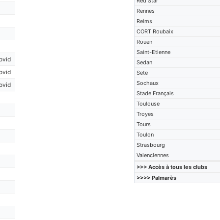
Red Star
Rennes
Reims
CORT Roubaix
Rouen
Saint-Etienne
ovid
Sedan
ovid
Sete
Sochaux
ovid
Stade Français
Toulouse
Troyes
Tours
Toulon
Strasbourg
Valenciennes
>>> Accès à tous les clubs
>>>> Palmarès