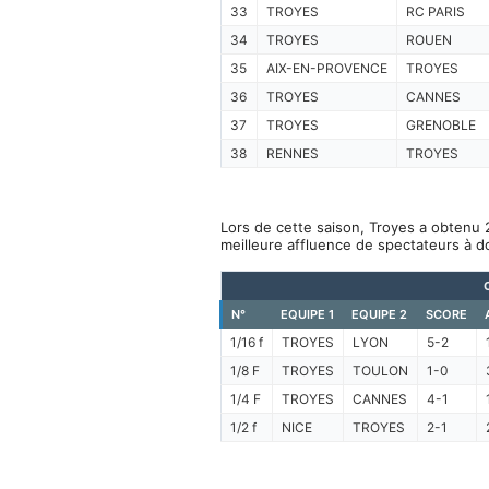
33
TROYES
RC PARIS
34
TROYES
ROUEN
35
AIX-EN-PROVENCE
TROYES
36
TROYES
CANNES
37
TROYES
GRENOBLE
38
RENNES
TROYES
Lors de cette saison, Troyes a obtenu 2
meilleure affluence de spectateurs à d
N°
EQUIPE 1
EQUIPE 2
SCORE
1/16 f
TROYES
LYON
5-2
1/8 F
TROYES
TOULON
1-0
1/4 F
TROYES
CANNES
4-1
1/2 f
NICE
TROYES
2-1