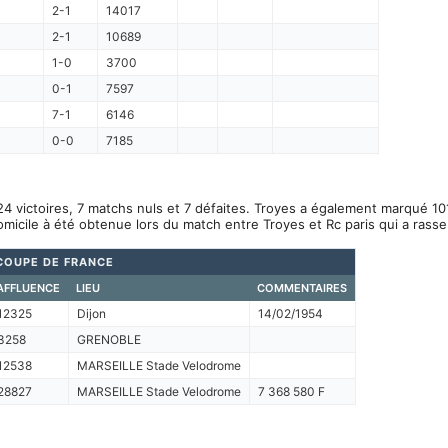
2-1
14017
2-1
10689
1-0
3700
0-1
7597
7-1
6146
0-0
7185
4 victoires, 7 matchs nuls et 7 défaites. Troyes a également marqué 10
omicile à été obtenue lors du match entre Troyes et Rc paris qui a rass
COUPE DE FRANCE
AFFLUENCE
LIEU
COMMENTAIRES
12325
Dijon
14/02/1954
3258
GRENOBLE
12538
MARSEILLE Stade Velodrome
28827
MARSEILLE Stade Velodrome
7 368 580 F