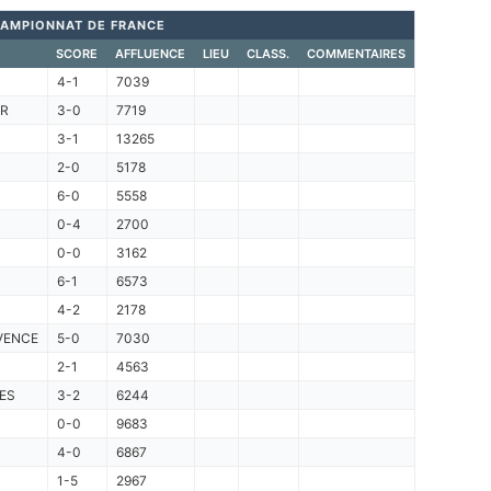
AMPIONNAT DE FRANCE
SCORE
AFFLUENCE
LIEU
CLASS.
COMMENTAIRES
4-1
7039
R
3-0
7719
3-1
13265
2-0
5178
6-0
5558
0-4
2700
0-0
3162
6-1
6573
4-2
2178
VENCE
5-0
7030
2-1
4563
ES
3-2
6244
0-0
9683
4-0
6867
1-5
2967