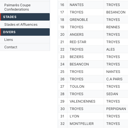
16
NANTES
TROYES
Palmarès Coupe
Confederations
17
TROYES
BESANCON
STADES
18
GRENOBLE
TROYES
Stades et Affluences
19
TROYES
RENNES
DIVERS
20
ANGERS
TROYES
Liens
21
RED STAR
TROYES
Contact
22
TROYES
ALES
23
BEZIERS
TROYES
24
BESANCON
TROYES
25
TROYES
NANTES
26
TROYES
C.A PARIS
27
TOULON
TROYES
28
TROYES
SEDAN
29
VALENCIENNES
TROYES
30
TROYES
PERPIGNAN
31
LYON
TROYES
32
MONTPELLIER
TROYES