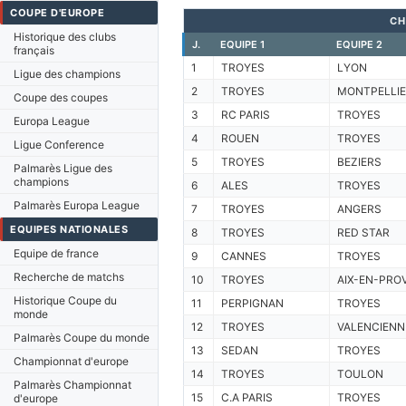
COUPE D'EUROPE
CH
Historique des clubs
J.
EQUIPE 1
EQUIPE 2
français
1
TROYES
LYON
Ligue des champions
2
TROYES
MONTPELLIE
Coupe des coupes
3
RC PARIS
TROYES
Europa League
4
ROUEN
TROYES
Ligue Conference
5
TROYES
BEZIERS
Palmarès Ligue des
champions
6
ALES
TROYES
Palmarès Europa League
7
TROYES
ANGERS
EQUIPES NATIONALES
8
TROYES
RED STAR
Equipe de france
9
CANNES
TROYES
Recherche de matchs
10
TROYES
AIX-EN-PRO
Historique Coupe du
11
PERPIGNAN
TROYES
monde
12
TROYES
VALENCIENN
Palmarès Coupe du monde
13
SEDAN
TROYES
Championnat d'europe
14
TROYES
TOULON
Palmarès Championnat
15
C.A PARIS
TROYES
d'europe