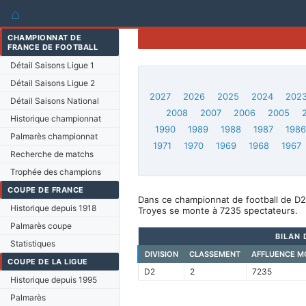
⌂
CHAMPIONNAT DE
FRANCE DE FOOTBALL
Détail Saisons Ligue 1
Détail Saisons Ligue 2
2027
2026
2025
2024
202
Détail Saisons National
2008
2007
2006
2005
Historique championnat
1990
1989
1988
1987
198
Palmarès championnat
1971
1970
1969
1968
1967
Recherche de matchs
Trophée des champions
COUPE DE FRANCE
Dans ce championnat de football de D2
Historique depuis 1918
Troyes se monte à 7235 spectateurs.
Palmarès coupe
BILAN 
Statistiques
DIVISION
CLASSEMENT
AFFLUENCE M
COUPE DE LA LIGUE
D2
2
7235
Historique depuis 1995
Palmarès