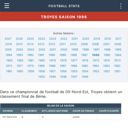
☰
⋮
FOOTBALL STATS
TROYES SAISON 1986
Autres Saisons :
2027
2026
2025
2024
2023
2022
2021
2020
2019
2018
2017
2016
2015
2014
2013
2012
2011
2010
2009
2008
2007
2006
2005
2004
2003
2002
2001
2000
1999
1998
1997
1996
1995
1994
1993
1992
1991
1990
1989
1988
1987
1986
1985
1984
1983
1982
1981
1980
1979
1978
1977
1976
1975
1974
1973
1972
1971
1970
1969
1968
1967
1966
1965
1964
1963
1962
1961
1960
1959
1958
1957
1956
1955
1954
1953
1952
1951
1950
1949
1948
1947
1946
Dans ce championnat de football de D5-Nord-Est, Troyes obtient un
classement final de 8ème.
BILAN DE LA SAISON
DIVISION
CLASSEMENT
AFFLUENCE MOYENNE
COUPE DE FRANCE
COUPE D'EUROPE
D5-Nord-Est
8
0
prelim