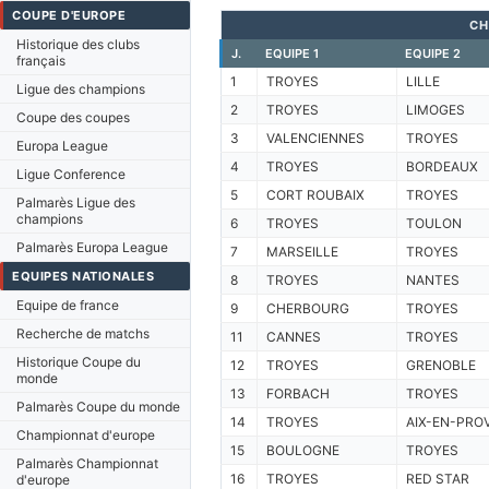
COUPE D'EUROPE
CH
Historique des clubs
J.
EQUIPE 1
EQUIPE 2
français
1
TROYES
LILLE
Ligue des champions
2
TROYES
LIMOGES
Coupe des coupes
3
VALENCIENNES
TROYES
Europa League
4
TROYES
BORDEAUX
Ligue Conference
5
CORT ROUBAIX
TROYES
Palmarès Ligue des
champions
6
TROYES
TOULON
Palmarès Europa League
7
MARSEILLE
TROYES
EQUIPES NATIONALES
8
TROYES
NANTES
Equipe de france
9
CHERBOURG
TROYES
Recherche de matchs
11
CANNES
TROYES
Historique Coupe du
12
TROYES
GRENOBLE
monde
13
FORBACH
TROYES
Palmarès Coupe du monde
14
TROYES
AIX-EN-PRO
Championnat d'europe
15
BOULOGNE
TROYES
Palmarès Championnat
16
TROYES
RED STAR
d'europe