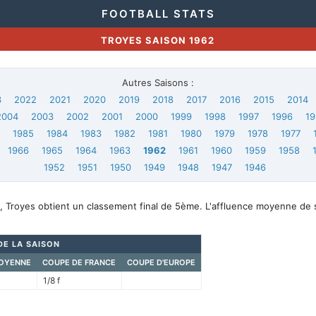
FOOTBALL STATS
TROYES SAISON 1962
Autres Saisons :
3
2022
2021
2020
2019
2018
2017
2016
2015
2014
2004
2003
2002
2001
2000
1999
1998
1997
1996
19
6
1985
1984
1983
1982
1981
1980
1979
1978
1977
1966
1965
1964
1963
1962
1961
1960
1959
1958
1952
1951
1950
1949
1948
1947
1946
, Troyes obtient un classement final de 5ème. L'affluence moyenne de 
DE LA SAISON
OYENNE
COUPE DE FRANCE
COUPE D'EUROPE
1/8 f