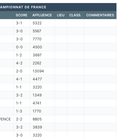
AMPIONNAT DE FRANCE
SCORE
AFFLUENCE
LIEU
CLASS.
COMMENTAIRES
3-1
5322
3-0
5567
3-0
7770
0-0
4500
1-2
3697
4-2
2262
2-0
13094
4-1
4477
1-1
3220
3-2
1349
1-1
4741
1-3
1770
VENCE
2-2
8805
3-2
3839
3-0
3220