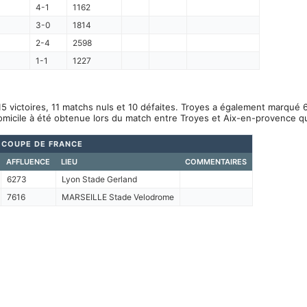
4-1
1162
3-0
1814
2-4
2598
1-1
1227
5 victoires, 11 matchs nuls et 10 défaites. Troyes a également marqué 6
omicile à été obtenue lors du match entre Troyes et Aix-en-provence q
COUPE DE FRANCE
AFFLUENCE
LIEU
COMMENTAIRES
6273
Lyon Stade Gerland
7616
MARSEILLE Stade Velodrome