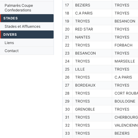
17
BEZIERS
TROYES
Palmarès Coupe
Confederations
18
C.A PARIS
TROYES
STADES
19
TROYES
BESANCON
Stades et Affluences
20
RED STAR
TROYES
DIVERS
21
NANTES
TROYES
Liens
22
TROYES
FORBACH
Contact
23
BESANCON
TROYES
24
TROYES
MARSEILLE
25
LILLE
TROYES
26
TROYES
C.A PARIS
27
BORDEAUX
TROYES
28
TROYES
CORT ROUBA
29
TROYES
BOULOGNE
30
GRENOBLE
TROYES
31
TROYES
CHERBOURG
32
TROYES
VALENCIENN
33
TROYES
BEZIERS