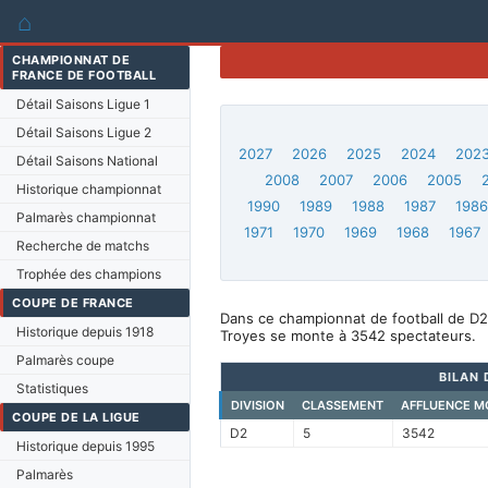
⌂
CHAMPIONNAT DE
FRANCE DE FOOTBALL
Détail Saisons Ligue 1
Détail Saisons Ligue 2
2027
2026
2025
2024
202
Détail Saisons National
2008
2007
2006
2005
Historique championnat
1990
1989
1988
1987
198
Palmarès championnat
1971
1970
1969
1968
1967
Recherche de matchs
Trophée des champions
COUPE DE FRANCE
Dans ce championnat de football de D2
Historique depuis 1918
Troyes se monte à 3542 spectateurs.
Palmarès coupe
BILAN 
Statistiques
DIVISION
CLASSEMENT
AFFLUENCE M
COUPE DE LA LIGUE
D2
5
3542
Historique depuis 1995
Palmarès