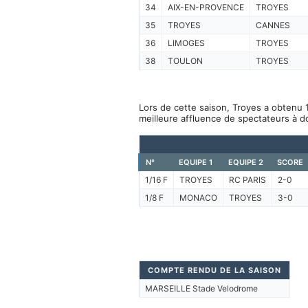
34
AIX-EN-PROVENCE
TROYES
35
TROYES
CANNES
36
LIMOGES
TROYES
38
TOULON
TROYES
Lors de cette saison, Troyes a obtenu 1
meilleure affluence de spectateurs à d
N°
EQUIPE 1
EQUIPE 2
SCORE
1/16 F
TROYES
RC PARIS
2-0
1/8 F
MONACO
TROYES
3-0
COMPTE RENDU DE LA SAISON
MARSEILLE Stade Velodrome