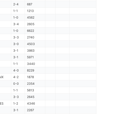
2-4
687
1-1
1213
1-0
4562
3-4
2605
1-0
6622
3-3
2740
3-0
4503
3-1
3863
3-1
5971
1-1
3440
4-0
8229
IX
4-2
1878
0-0
2354
1-1
5613
3-3
2645
ES
1-2
4346
3-1
2267