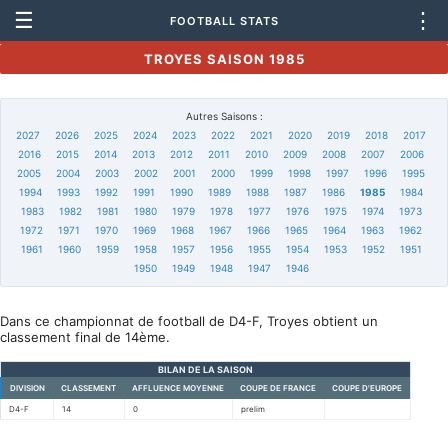
☰
⋮
FOOTBALL STATS
TROYES SAISON 1985
Autres Saisons :
2027
2026
2025
2024
2023
2022
2021
2020
2019
2018
2017
2016
2015
2014
2013
2012
2011
2010
2009
2008
2007
2006
2005
2004
2003
2002
2001
2000
1999
1998
1997
1996
1995
1994
1993
1992
1991
1990
1989
1988
1987
1986
1985
1984
1983
1982
1981
1980
1979
1978
1977
1976
1975
1974
1973
1972
1971
1970
1969
1968
1967
1966
1965
1964
1963
1962
1961
1960
1959
1958
1957
1956
1955
1954
1953
1952
1951
1950
1949
1948
1947
1946
Dans ce championnat de football de D4-F, Troyes obtient un
classement final de 14ème.
BILAN DE LA SAISON
DIVISION
CLASSEMENT
AFFLUENCE MOYENNE
COUPE DE FRANCE
COUPE D'EUROPE
D4-F
14
0
prelim