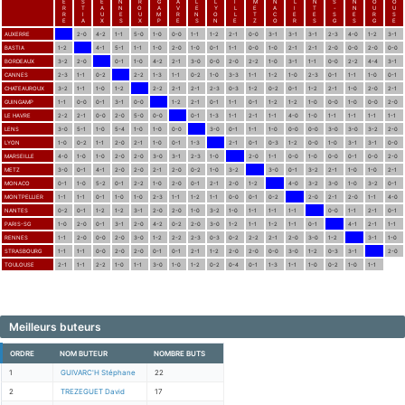
E
S
E
N
R
G
A
L
L
I
M
N
L
N
S
N
O
O
R
T
A
N
O
A
V
E
Y
L
E
A
I
T
-
N
U
U
R
I
U
E
U
M
R
N
O
L
T
C
E
E
S
E
R
S
E
A
X
S
X
P
E
S
N
E
Z
O
R
S
G
S
G
E
AUXERRE
2-0
4-2
1-1
5-0
1-0
0-0
1-1
1-2
2-1
0-0
3-1
3-1
3-1
2-3
4-0
1-2
3-1
BASTIA
1-2
4-1
5-1
1-1
1-0
2-0
1-0
0-1
1-1
0-0
1-0
2-1
2-1
2-0
0-0
2-0
0-0
BORDEAUX
3-2
2-0
0-1
1-0
4-2
2-1
3-0
0-0
2-0
2-2
1-0
3-1
1-1
0-0
2-2
4-4
3-1
CANNES
2-3
1-1
0-2
2-2
1-3
1-1
0-2
1-0
3-3
1-1
1-2
1-0
2-3
0-1
1-1
1-0
0-1
CHATEAUROUX
3-2
1-1
1-0
1-2
2-2
2-1
2-1
2-3
0-3
1-2
0-2
0-1
1-2
2-1
1-0
2-0
2-1
GUINGAMP
1-1
0-0
0-1
3-1
0-0
1-2
2-1
0-1
1-1
0-1
1-2
1-2
1-0
0-0
1-0
0-0
2-0
LE HAVRE
2-2
2-1
0-0
2-0
5-0
0-0
0-1
1-3
1-1
2-1
1-1
4-0
1-0
1-1
1-1
1-1
1-1
LENS
3-0
5-1
1-0
5-4
1-0
1-0
0-0
3-0
0-1
1-1
1-0
0-0
0-0
3-0
3-0
3-2
2-0
LYON
1-0
0-2
1-1
2-0
2-1
1-0
0-1
1-3
2-1
0-1
0-3
1-2
0-0
1-0
3-1
3-1
0-0
MARSEILLE
4-0
1-0
1-0
2-0
2-0
3-0
3-1
2-3
1-0
2-0
1-1
0-0
1-0
0-0
0-1
0-0
2-0
METZ
3-0
0-1
4-1
2-0
2-0
2-1
2-0
0-2
1-0
3-2
3-0
0-1
3-2
2-1
1-0
1-0
2-1
MONACO
0-1
1-0
5-2
0-1
2-2
1-0
2-0
0-1
2-1
2-0
1-2
4-0
3-2
3-0
1-0
3-2
0-1
MONTPELLIER
1-1
1-1
0-1
1-0
1-0
2-3
1-1
1-2
1-1
0-0
0-1
0-2
2-0
2-1
2-0
1-1
4-0
NANTES
0-2
0-1
1-2
1-2
3-1
2-0
2-0
1-0
3-2
1-0
1-1
1-1
1-1
0-0
1-1
2-1
0-1
PARIS-SG
1-0
2-0
0-1
3-1
2-0
4-2
0-2
2-0
3-0
1-2
1-1
1-2
1-1
0-1
4-1
2-1
1-1
RENNES
1-1
2-0
0-0
2-0
3-0
1-2
2-2
2-3
0-3
0-2
2-2
2-1
2-0
3-0
1-2
3-1
1-0
STRASBOURG
1-1
1-1
0-0
2-0
2-0
0-1
0-1
2-1
1-2
2-0
2-0
0-0
3-0
1-2
0-3
3-1
2-0
TOULOUSE
2-1
1-1
2-2
1-0
1-1
3-0
1-0
1-2
0-2
0-4
0-1
1-3
1-1
1-0
0-2
1-0
1-1
Meilleurs buteurs
ORDRE
NOM BUTEUR
NOMBRE BUTS
1
GUIVARC'H Stéphane
22
2
TREZEGUET David
17