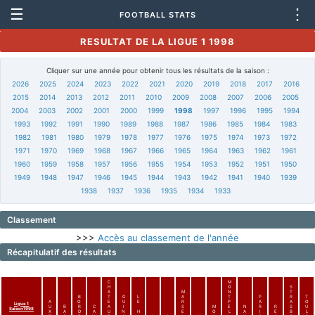
☰
⋮
FOOTBALL STATS
RESULTAT DE LA LIGUE 1 1998
Cliquer sur une année pour obtenir tous les résultats de la saison :
2026
2025
2024
2023
2022
2021
2020
2019
2018
2017
2016
2015
2014
2013
2012
2011
2010
2009
2008
2007
2006
2005
2004
2003
2002
2001
2000
1999
1998
1997
1996
1995
1994
1993
1992
1991
1990
1989
1988
1987
1986
1985
1984
1983
1982
1981
1980
1979
1978
1977
1976
1975
1974
1973
1972
1971
1970
1969
1968
1967
1966
1965
1964
1963
1962
1961
1960
1959
1958
1957
1956
1955
1954
1953
1952
1951
1950
1949
1948
1947
1946
1945
1944
1943
1942
1941
1940
1939
1938
1937
1936
1935
1934
1933
Classement
>>>
Accès au classement de l'année
Récapitulatif des résultats
C
M
H
O
S
A
M
N
T
B
T
G
L
A
T
P
R
T
A
O
E
U
E
R
P
A
A
O
Ligue 1
U
B
R
C
A
I
S
M
E
N
R
R
S
U
Saison1998
X
A
D
A
U
N
H
E
O
L
A
I
E
B
L