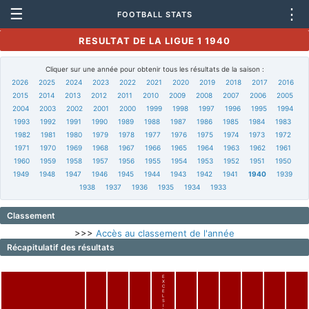
☰
⋮
FOOTBALL STATS
RESULTAT DE LA LIGUE 1 1940
Cliquer sur une année pour obtenir tous les résultats de la saison :
2026
2025
2024
2023
2022
2021
2020
2019
2018
2017
2016
2015
2014
2013
2012
2011
2010
2009
2008
2007
2006
2005
2004
2003
2002
2001
2000
1999
1998
1997
1996
1995
1994
1993
1992
1991
1990
1989
1988
1987
1986
1985
1984
1983
1982
1981
1980
1979
1978
1977
1976
1975
1974
1973
1972
1971
1970
1969
1968
1967
1966
1965
1964
1963
1962
1961
1960
1959
1958
1957
1956
1955
1954
1953
1952
1951
1950
1949
1948
1947
1946
1945
1944
1943
1942
1941
1940
1939
1938
1937
1936
1935
1934
1933
Classement
>>>
Accès au classement de l'année
Récapitulatif des résultats
E
X
C
E
L
S
I