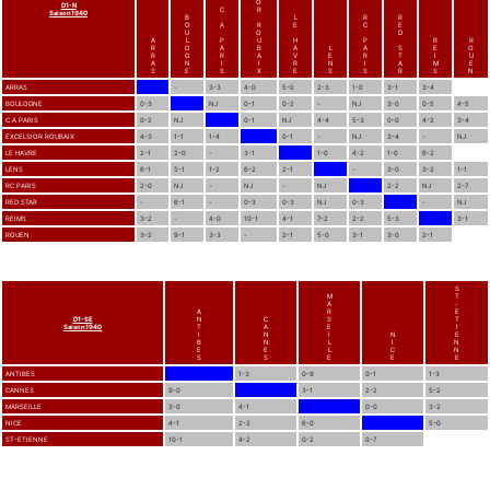
O
D1-N
C
R
Saison1940
B
.
L
R
R
O
A
R
E
C
E
U
O
D
A
L
P
U
H
P
R
R
R
O
A
B
A
L
A
S
E
O
R
G
R
A
V
E
R
T
I
U
A
N
I
I
R
N
I
A
M
E
S
E
S
X
E
S
S
R
S
N
ARRAS
-
3-3
4-0
5-0
2-3
1-0
3-1
3-4
BOULOGNE
0-3
NJ
0-1
0-2
-
NJ
3-0
0-5
4-5
C.A PARIS
0-2
NJ
0-1
NJ
4-4
5-3
0-0
4-2
3-4
EXCELSIOR ROUBAIX
4-3
1-1
1-4
0-1
-
NJ
3-4
-
NJ
LE HAVRE
2-1
2-0
-
3-1
1-0
4-2
1-0
6-2
LENS
6-1
5-1
1-2
6-2
2-1
-
3-0
3-2
1-1
RC PARIS
2-0
NJ
-
NJ
-
NJ
2-2
NJ
2-7
RED STAR
-
6-1
-
0-3
0-3
NJ
0-3
-
NJ
REIMS
3-2
-
4-0
10-1
4-1
7-2
2-2
5-3
3-1
ROUEN
3-2
9-1
3-3
-
2-1
5-0
3-1
3-0
2-1
S
M
T
A
-
A
R
E
D1-SE
N
C
S
T
Saison1940
T
A
E
I
I
N
I
N
E
B
N
L
I
N
E
E
L
C
N
S
S
E
E
E
ANTIBES
1-3
0-9
0-1
1-3
CANNES
9-0
3-1
2-2
5-2
MARSEILLE
3-0
4-1
0-0
3-2
NICE
4-1
2-2
6-0
5-0
ST-ETIENNE
10-1
4-2
0-2
0-7