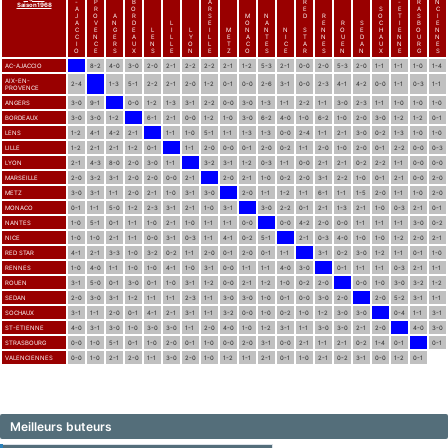
-
P
B
A
R
-
R
N
Saison1968
A
R
O
R
E
S
E
A
C
J
O
A
R
S
M
N
D
R
O
T
S
I
A
V
N
D
L
E
O
A
E
R
S
C
I
B
E
C
E
G
E
L
I
L
I
M
N
N
N
S
N
O
E
H
E
O
N
C
N
E
A
E
L
Y
L
E
A
T
I
T
N
U
D
A
N
U
N
I
C
R
U
N
L
O
L
T
C
E
C
A
E
E
A
U
N
R
E
O
E
S
X
S
E
N
E
Z
O
S
E
R
S
N
N
X
E
G
S
AC-AJACCIO
8-2
4-0
3-0
2-0
2-1
2-2
2-2
2-1
1-2
5-3
2-1
0-0
2-0
5-3
2-0
1-1
1-1
1-0
1-4
AIX-EN-
2-4
1-3
5-1
2-2
2-1
2-0
1-2
0-1
0-0
2-6
3-1
0-0
2-3
4-1
4-2
0-0
1-1
0-3
1-1
PROVENCE
ANGERS
3-0
9-1
0-0
1-2
1-3
3-1
2-2
0-0
3-0
1-3
1-1
2-2
1-1
3-0
2-3
1-1
1-0
1-0
1-0
BORDEAUX
3-0
3-0
1-2
6-1
2-1
0-0
1-2
1-0
3-0
6-2
4-0
1-0
6-2
1-0
2-0
3-0
1-2
1-2
0-1
LENS
1-2
4-1
4-2
2-1
1-1
1-0
5-1
1-1
1-3
1-3
0-0
2-4
1-1
2-1
3-0
0-2
1-3
1-0
1-0
LILLE
1-2
2-1
2-1
1-2
0-1
1-1
2-0
0-0
0-1
2-0
0-2
1-1
2-0
1-0
2-0
0-1
2-2
0-0
0-3
LYON
2-1
4-3
8-0
2-0
3-0
1-1
3-2
3-1
1-2
0-3
1-1
0-0
2-1
2-1
0-2
2-2
1-1
0-0
0-0
MARSEILLE
2-0
3-2
3-1
2-0
2-0
0-0
2-1
2-0
2-1
1-0
0-2
2-0
3-1
2-2
1-0
0-1
2-1
0-0
2-0
METZ
3-0
3-1
1-1
2-0
2-1
1-0
3-1
3-0
2-0
1-1
1-2
1-1
6-1
1-1
1-5
2-0
1-1
1-0
2-0
MONACO
0-1
1-1
5-0
1-2
2-3
3-1
2-1
1-0
3-1
3-0
2-2
0-1
2-1
1-3
2-1
1-0
0-3
2-1
0-1
NANTES
1-0
5-1
0-1
1-1
1-0
2-1
1-0
1-1
1-1
0-0
0-0
4-2
2-0
0-0
1-1
1-1
1-1
3-0
0-2
NICE
1-0
1-0
2-1
1-1
0-0
3-1
0-3
1-1
4-1
0-2
5-1
2-1
0-3
4-0
1-0
1-0
1-2
2-0
2-1
RED STAR
4-1
2-1
3-3
1-0
3-2
0-2
1-1
2-0
0-1
2-0
0-1
1-1
3-1
0-2
3-0
1-2
1-1
0-1
1-0
RENNES
1-0
4-0
1-1
1-0
1-0
4-1
1-0
3-1
0-0
1-1
1-1
4-0
3-0
0-1
1-1
1-1
0-3
2-1
1-1
ROUEN
3-1
5-0
0-1
3-0
0-1
1-0
3-1
1-2
0-0
2-1
1-2
1-0
0-2
2-0
0-0
1-0
3-0
3-2
1-2
SEDAN
2-0
3-0
3-1
1-2
1-1
1-1
2-3
1-1
3-0
3-0
1-0
0-1
0-0
3-0
2-0
2-0
5-2
3-1
1-1
SOCHAUX
3-1
1-1
2-0
0-1
4-1
2-1
3-1
1-1
3-2
0-0
1-0
0-2
1-0
1-2
3-0
3-0
0-4
1-1
3-1
ST-ETIENNE
4-0
3-1
3-0
1-0
3-0
3-0
1-1
2-0
4-0
1-0
1-2
3-1
1-1
3-0
3-0
2-1
2-0
4-0
3-0
STRASBOURG
0-0
1-0
5-1
0-1
1-0
2-0
0-1
1-0
0-0
2-0
3-1
0-0
2-1
1-1
2-1
0-2
1-4
0-1
0-1
VALENCIENNES
0-0
1-0
2-1
2-0
1-1
3-0
2-0
1-0
1-2
1-1
2-1
0-1
1-0
2-1
0-2
3-1
0-0
1-2
0-1
Meilleurs buteurs