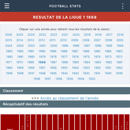
☰
⋮
FOOTBALL STATS
RESULTAT DE LA LIGUE 1 1968
Cliquer sur une année pour obtenir tous les résultats de la saison :
2026
2025
2024
2023
2022
2021
2020
2019
2018
2017
2016
2015
2014
2013
2012
2011
2010
2009
2008
2007
2006
2005
2004
2003
2002
2001
2000
1999
1998
1997
1996
1995
1994
1993
1992
1991
1990
1989
1988
1987
1986
1985
1984
1983
1982
1981
1980
1979
1978
1977
1976
1975
1974
1973
1972
1971
1970
1969
1968
1967
1966
1965
1964
1963
1962
1961
1960
1959
1958
1957
1956
1955
1954
1953
1952
1951
1950
1949
1948
1947
1946
1945
1944
1943
1942
1941
1940
1939
1938
1937
1936
1935
1934
1933
Classement
>>>
Accès au classement de l'année
Récapitulatif des résultats
A
I
X
-
V
E
A
A
N
S
S
L
C
-
M
T
T
E
Ligue 1