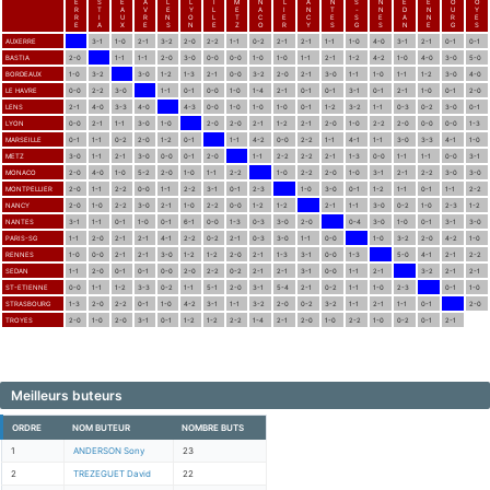
E
S
E
A
L
L
I
M
N
L
A
N
S
N
E
E
O
O
R
T
A
V
E
Y
L
E
A
I
N
T
-
N
D
N
U
Y
R
I
U
R
N
O
L
T
C
E
C
E
S
E
A
N
R
E
E
A
X
E
S
N
E
Z
O
R
Y
S
G
S
N
E
G
S
AUXERRE
3-1
1-0
2-1
3-2
2-0
2-2
1-1
0-2
2-1
2-1
1-1
1-0
4-0
3-1
2-1
0-1
0-1
BASTIA
2-0
1-1
1-1
2-0
3-0
0-0
0-0
1-0
1-0
1-1
2-1
1-2
4-2
1-0
4-0
3-0
5-0
BORDEAUX
1-0
3-2
3-0
1-2
1-3
2-1
0-0
3-2
2-0
2-1
3-0
1-1
1-0
1-1
1-2
3-0
4-0
LE HAVRE
0-0
2-2
3-0
1-1
0-1
0-0
1-0
1-4
2-1
0-1
0-1
3-1
0-1
2-1
1-0
0-1
2-0
LENS
2-1
4-0
3-3
4-0
4-3
0-0
1-0
1-0
1-0
0-1
1-2
3-2
1-1
0-3
0-2
3-0
0-1
LYON
0-0
2-1
1-1
3-0
1-0
2-0
2-0
2-1
1-2
2-1
2-0
1-0
2-2
2-0
0-0
0-0
1-3
MARSEILLE
0-1
1-1
0-2
2-0
1-2
0-1
1-1
4-2
0-0
2-2
1-1
4-1
1-1
3-0
3-3
4-1
1-0
METZ
3-0
1-1
2-1
3-0
0-0
0-1
2-0
1-1
2-2
2-2
2-1
1-3
0-0
1-1
1-1
0-0
3-1
MONACO
2-0
4-0
1-0
5-2
2-0
1-0
1-1
2-2
1-0
2-2
2-0
1-0
3-1
2-1
2-2
3-0
3-0
MONTPELLIER
2-0
1-1
2-2
0-0
1-1
2-2
3-1
0-1
2-3
1-0
3-0
0-1
1-2
1-1
0-1
1-1
2-2
NANCY
2-0
1-0
2-2
3-0
2-1
1-0
2-2
0-0
1-2
1-2
2-1
1-1
3-0
0-2
1-0
2-3
1-2
NANTES
3-1
1-1
0-1
1-0
0-1
6-1
0-0
1-3
0-3
3-0
2-0
0-4
3-0
1-0
0-1
3-1
3-0
PARIS-SG
1-1
2-0
2-1
2-1
4-1
2-2
0-2
2-1
0-3
3-0
1-1
0-0
1-0
3-2
2-0
4-2
1-0
RENNES
1-0
0-0
2-1
2-1
3-0
1-2
1-2
2-0
2-1
1-3
3-1
0-0
1-3
5-0
4-1
2-1
2-2
SEDAN
1-1
2-0
0-1
0-1
0-0
2-0
2-2
0-2
2-1
2-1
3-1
0-0
1-1
2-1
3-2
2-1
2-1
ST-ETIENNE
0-0
1-1
1-2
3-3
0-2
1-1
5-1
2-0
3-1
5-4
2-1
0-2
1-1
1-0
2-3
0-1
1-0
STRASBOURG
1-3
2-0
2-2
0-1
1-0
4-2
3-1
1-1
3-2
2-0
0-2
3-2
1-1
2-1
1-1
0-1
2-0
TROYES
2-0
1-0
2-0
3-1
0-1
1-2
1-2
2-2
1-4
2-1
2-0
1-0
2-2
1-0
0-2
0-1
2-1
Meilleurs buteurs
ORDRE
NOM BUTEUR
NOMBRE BUTS
1
ANDERSON Sony
23
2
TREZEGUET David
22