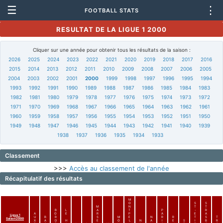
☰
⋮
FOOTBALL STATS
RESULTAT DE LA LIGUE 1 2000
Cliquer sur une année pour obtenir tous les résultats de la saison :
2026
2025
2024
2023
2022
2021
2020
2019
2018
2017
2016
2015
2014
2013
2012
2011
2010
2009
2008
2007
2006
2005
2004
2003
2002
2001
2000
1999
1998
1997
1996
1995
1994
1993
1992
1991
1990
1989
1988
1987
1986
1985
1984
1983
1982
1981
1980
1979
1978
1977
1976
1975
1974
1973
1972
1971
1970
1969
1968
1967
1966
1965
1964
1963
1962
1961
1960
1959
1958
1957
1956
1955
1954
1953
1952
1951
1950
1949
1948
1947
1946
1945
1944
1943
1942
1941
1940
1939
1938
1937
1936
1935
1934
1933
Classement
>>>
Accès au classement de l'année
Récapitulatif des résultats
M
O
S
S
M
N
T
T
B
L
A
T
P
-
R
A
O
E
R
P
A
E
A
Ligue 1
U
B
R
S
M
E
N
R
R
T
S
T
Saison2000
X
A
D
H
E
O
L
N
A
I
E
S
I
B
R