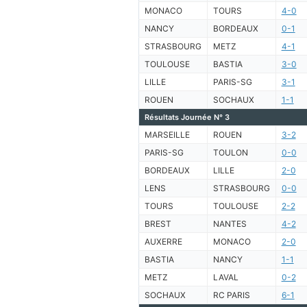
MONACO
TOURS
4-0
NANCY
BORDEAUX
0-1
STRASBOURG
METZ
4-1
TOULOUSE
BASTIA
3-0
LILLE
PARIS-SG
3-1
ROUEN
SOCHAUX
1-1
Résultats Journée N° 3
MARSEILLE
ROUEN
3-2
PARIS-SG
TOULON
0-0
BORDEAUX
LILLE
2-0
LENS
STRASBOURG
0-0
TOURS
TOULOUSE
2-2
BREST
NANTES
4-2
AUXERRE
MONACO
2-0
BASTIA
NANCY
1-1
METZ
LAVAL
0-2
SOCHAUX
RC PARIS
6-1