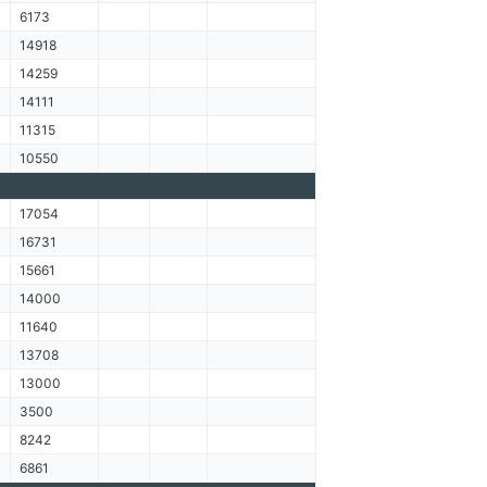
6173
14918
14259
14111
11315
10550
17054
16731
15661
14000
11640
13708
13000
3500
8242
6861