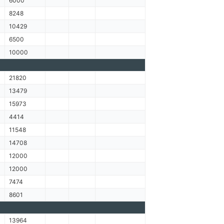
6000
8248
10429
6500
10000
21820
13479
15973
4414
11548
14708
12000
12000
7474
8601
13964