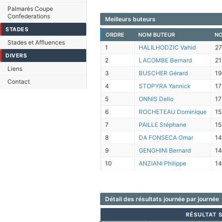
Palmarès Coupe
Confederations
Meilleurs buteurs
STADES
ORDRE
NOM BUTEUR
NO
Stades et Affluences
1
HALILHODZIC Vahid
27
DIVERS
2
LACOMBE Bernard
21
Liens
3
BUSCHER Gérard
19
Contact
4
STOPYRA Yannick
17
5
ONNIS Delio
17
6
ROCHETEAU Dominique
15
7
PAILLE Stéphane
15
8
DA FONSECA Omar
14
9
GENGHINI Bernard
14
10
ANZIANI Philippe
14
Détail des résultats journée par journée
RÉSULTAT S