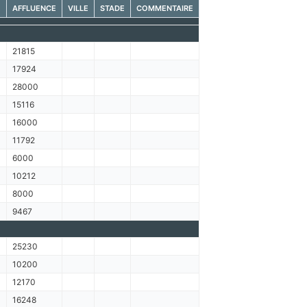
E
AFFLUENCE
VILLE
STADE
COMMENTAIRE
21815
17924
28000
15116
16000
11792
6000
10212
8000
9467
25230
10200
12170
16248