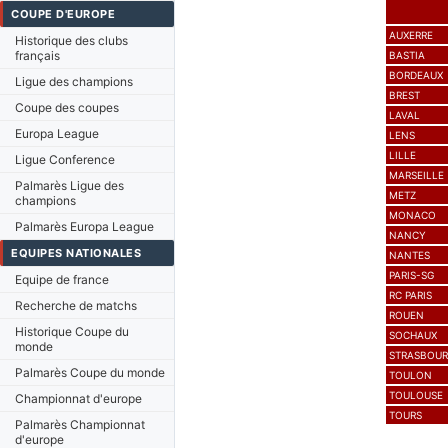
COUPE D'EUROPE
AUXERRE
Historique des clubs
français
BASTIA
BORDEAUX
Ligue des champions
BREST
Coupe des coupes
LAVAL
Europa League
LENS
LILLE
Ligue Conference
MARSEILLE
Palmarès Ligue des
METZ
champions
MONACO
Palmarès Europa League
NANCY
EQUIPES NATIONALES
NANTES
PARIS-SG
Equipe de france
RC PARIS
Recherche de matchs
ROUEN
Historique Coupe du
SOCHAUX
monde
STRASBOU
Palmarès Coupe du monde
TOULON
TOULOUSE
Championnat d'europe
TOURS
Palmarès Championnat
d'europe