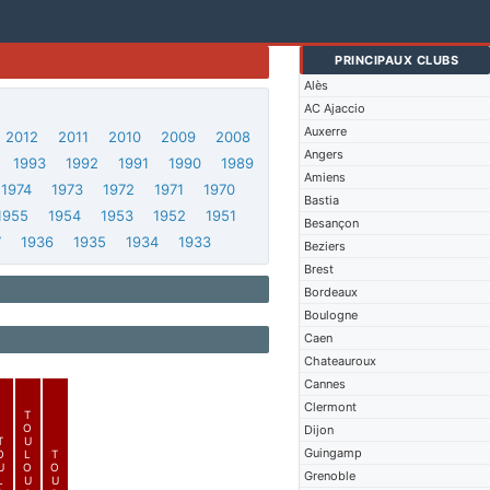
PRINCIPAUX CLUBS
Alès
AC Ajaccio
Auxerre
2012
2011
2010
2009
2008
Angers
1993
1992
1991
1990
1989
Amiens
1974
1973
1972
1971
1970
Bastia
1955
1954
1953
1952
1951
Besançon
7
1936
1935
1934
1933
Beziers
Brest
Bordeaux
Boulogne
Caen
Chateauroux
Cannes
Clermont
T
O
Dijon
T
U
Guingamp
O
L
T
U
O
O
Grenoble
L
U
U