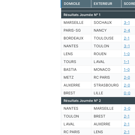
DOMICILE
EXTERIEUR
SCOR
Résultats Journée N° 1
MARSEILLE
SOCHAUX
3-1
PARIS-SG
NANCY
2-4
BORDEAUX
TOULOUSE
2-1
NANTES
TOULON
3-1
LENS
ROUEN
1-0
TOURS
LAVAL
1-1
BASTIA
MONACO
1-0
METZ
RC PARIS
2-0
AUXERRE
STRASBOURG
2-0
BREST
LILLE
0-0
Résultats Journée N° 2
NANTES
MARSEILLE
3-0
TOULON
BREST
2-1
LAVAL
AUXERRE
2-1
RC PARIS
LENS
2-1