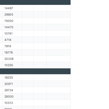
14497
29905
15000
14470
10741
4716
7819
18778
20328
10250
18235
20971
26724
28300
10312