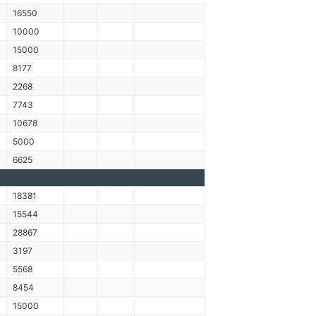
16550
10000
15000
8177
2268
7743
10678
5000
6625
18381
15544
28867
3197
5568
8454
15000