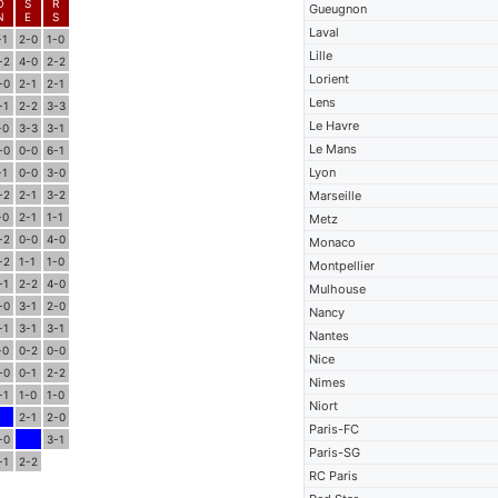
O
S
R
Gueugnon
N
E
S
Laval
-1
2-0
1-0
Lille
-2
4-0
2-2
Lorient
-0
2-1
2-1
Lens
-1
2-2
3-3
Le Havre
-0
3-3
3-1
Le Mans
-0
0-0
6-1
Lyon
-1
0-0
3-0
-2
2-1
3-2
Marseille
-0
2-1
1-1
Metz
-2
0-0
4-0
Monaco
-2
1-1
1-0
Montpellier
-1
2-2
4-0
Mulhouse
-0
3-1
2-0
Nancy
-1
3-1
3-1
Nantes
-0
0-2
0-0
Nice
-0
0-1
2-2
Nimes
-1
1-0
1-0
Niort
2-1
2-0
Paris-FC
-0
3-1
Paris-SG
-1
2-2
RC Paris