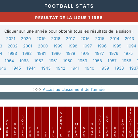
FOOTBALL STATS
RESULTAT DE LA LIGUE 1 1985
Cliquer sur une année pour obtenir tous les résultats de la saison :
2
2021
2020
2019
2018
2017
2016
2015
2014
2013
3
2002
2001
2000
1999
1998
1997
1996
1995
1994
4
1983
1982
1981
1980
1979
1978
1977
1976
1975
1964
1963
1962
1961
1960
1959
1958
1957
1956
946
1945
1944
1943
1942
1941
1940
1939
1938
193
>>>
Accès au classement de l'année
S
M
T
B
A
P
R
R
A
O
R
A
C
S
A
U
B
R
S
M
N
R
O
S
5
X
A
D
B
L
L
E
O
N
A
I
P
R
C
B
E
S
E
R
A
L
I
I
M
N
A
N
S
A
O
H
O
R
T
A
E
V
E
L
L
E
A
N
T
-
R
U
A
U