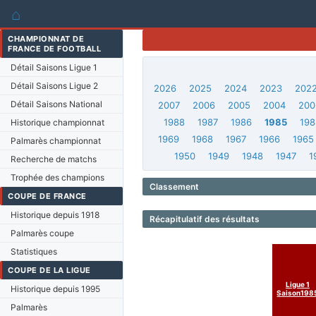
⌂
CHAMPIONNAT DE
FRANCE DE FOOTBALL
Détail Saisons Ligue 1
Détail Saisons Ligue 2
2026
2025
2024
2023
202
Détail Saisons National
2007
2006
2005
2004
200
1988
1987
1986
1985
198
Historique championnat
1969
1968
1967
1966
1965
Palmarès championnat
1950
1949
1948
1947
1
Recherche de matchs
Trophée des champions
Classement
COUPE DE FRANCE
Historique depuis 1918
Récapitulatif des résultats
Palmarès coupe
Statistiques
COUPE DE LA LIGUE
Ligue 1
Historique depuis 1995
Saison198
Palmarès