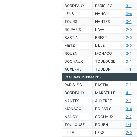
BORDEAUX
PARIS-SG
3-1
LENS
NANCY
3-0
TOURS
NANTES
0-1
RC PARIS
LAVAL
2-0
BASTIA
BREST
2-0
METZ
LILLE
2-0
ROUEN
MONACO
2-1
SOCHAUX
TOULOUSE
0-1
AUXERRE
TOULON
1-1
Résultats Journée N° 8
PARIS-SG
BASTIA
7-1
BORDEAUX
MARSEILLE
4-1
NANTES
AUXERRE
2-1
MONACO
RC PARIS
3-0
NANCY
SOCHAUX
2-2
TOULOUSE
ROUEN
1-1
LILLE
LENS
2-0