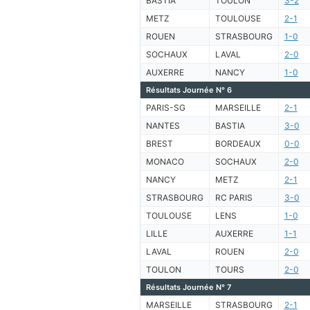
BASTIA
TOULON
3-2
METZ
TOULOUSE
2-1
ROUEN
STRASBOURG
1-0
SOCHAUX
LAVAL
2-0
AUXERRE
NANCY
1-0
Résultats Journée N° 6
PARIS-SG
MARSEILLE
2-1
NANTES
BASTIA
3-0
BREST
BORDEAUX
0-0
MONACO
SOCHAUX
2-0
NANCY
METZ
2-1
STRASBOURG
RC PARIS
3-0
TOULOUSE
LENS
1-0
LILLE
AUXERRE
1-1
LAVAL
ROUEN
2-0
TOULON
TOURS
2-0
Résultats Journée N° 7
MARSEILLE
STRASBOURG
2-1