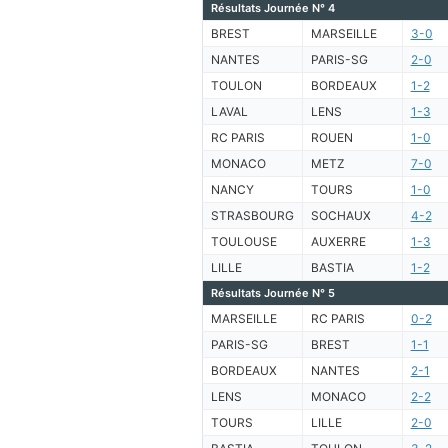
Résultats Journée N° 4
BREST
MARSEILLE
3-0
NANTES
PARIS-SG
2-0
TOULON
BORDEAUX
1-2
LAVAL
LENS
1-3
RC PARIS
ROUEN
1-0
MONACO
METZ
7-0
NANCY
TOURS
1-0
STRASBOURG
SOCHAUX
4-2
TOULOUSE
AUXERRE
1-3
LILLE
BASTIA
1-2
Résultats Journée N° 5
MARSEILLE
RC PARIS
0-2
PARIS-SG
BREST
1-1
BORDEAUX
NANTES
2-1
LENS
MONACO
2-2
TOURS
LILLE
2-0