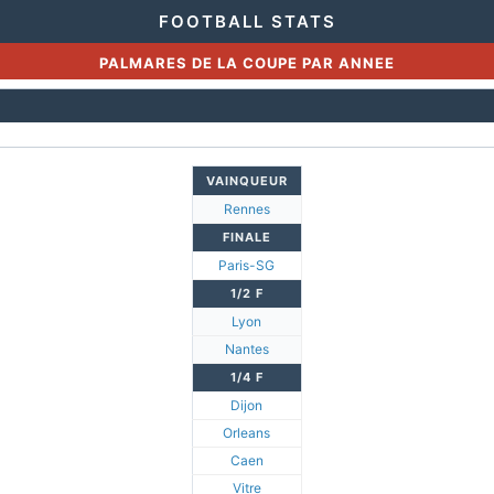
FOOTBALL STATS
PALMARES DE LA COUPE PAR ANNEE
VAINQUEUR
Rennes
FINALE
Paris-SG
1/2 F
Lyon
Nantes
1/4 F
Dijon
Orleans
Caen
Vitre