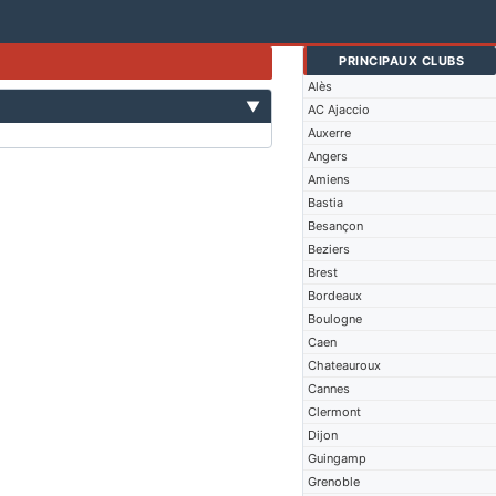
PRINCIPAUX CLUBS
Alès
▼
AC Ajaccio
Auxerre
Angers
Amiens
Bastia
Besançon
Beziers
Brest
Bordeaux
Boulogne
Caen
Chateauroux
Cannes
Clermont
Dijon
Guingamp
Grenoble