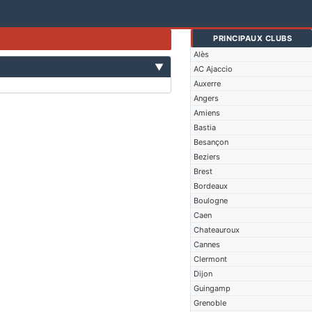
PRINCIPAUX CLUBS
Alès
▼
AC Ajaccio
Auxerre
Angers
Amiens
Bastia
Besançon
Beziers
Brest
Bordeaux
Boulogne
Caen
Chateauroux
Cannes
Clermont
Dijon
Guingamp
Grenoble