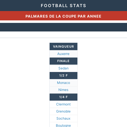
FOOTBALL STATS
PALMARES DE LA COUPE PAR ANNEE
VAINQUEUR
Auxerre
FINALE
Sedan
1/2 F
Monaco
Nimes
1/4 F
Clermont
Grenoble
Sochaux
Boulogne