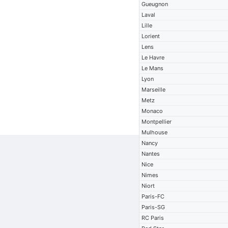
Gueugnon
Laval
Lille
Lorient
Lens
Le Havre
Le Mans
Lyon
Marseille
Metz
Monaco
Montpellier
Mulhouse
Nancy
Nantes
Nice
Nimes
Niort
Paris-FC
Paris-SG
RC Paris