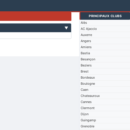
PRINCIPAUX CLUBS
Alès
▼
AC Ajaccio
Auxerre
Angers
Amiens
Bastia
Besançon
Beziers
Brest
Bordeaux
Boulogne
Caen
Chateauroux
Cannes
Clermont
Dijon
Guingamp
Grenoble