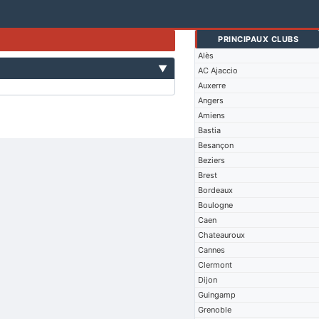
PRINCIPAUX CLUBS
Alès
▼
AC Ajaccio
Auxerre
Angers
Amiens
Bastia
Besançon
Beziers
Brest
Bordeaux
Boulogne
Caen
Chateauroux
Cannes
Clermont
Dijon
Guingamp
Grenoble