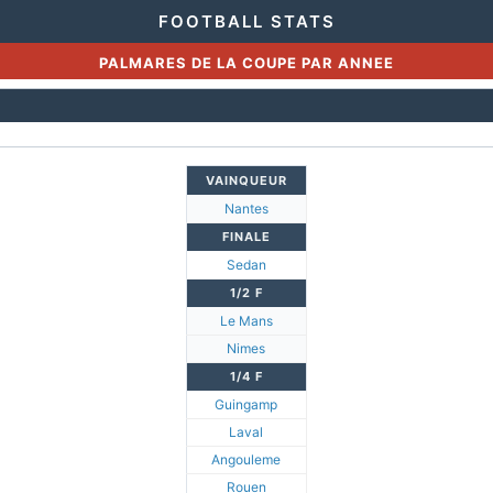
FOOTBALL STATS
PALMARES DE LA COUPE PAR ANNEE
VAINQUEUR
Nantes
FINALE
Sedan
1/2 F
Le Mans
Nimes
1/4 F
Guingamp
Laval
Angouleme
Rouen