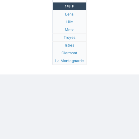
1/8 F
Lens
Lille
Metz
Troyes
Istres
Clermont
La Montagnarde