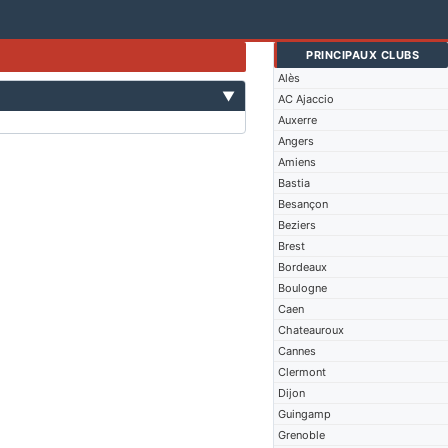
PRINCIPAUX CLUBS
Alès
▼
AC Ajaccio
Auxerre
Angers
Amiens
Bastia
Besançon
Beziers
Brest
Bordeaux
Boulogne
Caen
Chateauroux
Cannes
Clermont
Dijon
Guingamp
Grenoble