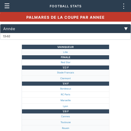
☰
⋮
FOOTBALL STATS
PALMARES DE LA COUPE PAR ANNEE
Année
▼
1946
VAINQUEUR
Lille
FINALE
Red Star
1/2 F
Stade Francais
Clermont
1/4 F
Bordeaux
RC Paris
Marseille
Lyon
1/8 F
Cannes
Toulouse
Rouen