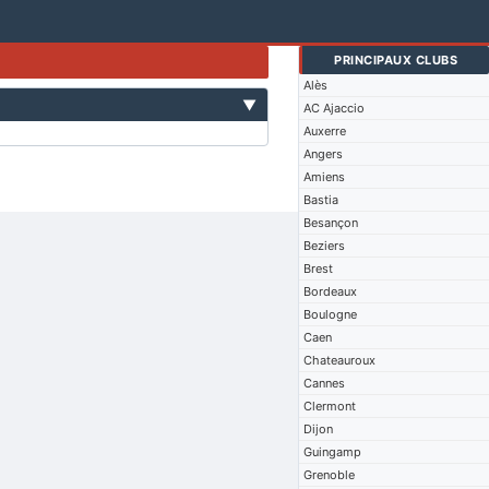
PRINCIPAUX CLUBS
Alès
▼
AC Ajaccio
Auxerre
Angers
Amiens
Bastia
Besançon
Beziers
Brest
Bordeaux
Boulogne
Caen
Chateauroux
Cannes
Clermont
Dijon
Guingamp
Grenoble