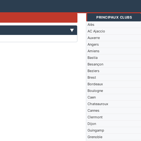
PRINCIPAUX CLUBS
Alès
▼
AC Ajaccio
Auxerre
Angers
Amiens
Bastia
Besançon
Beziers
Brest
Bordeaux
Boulogne
Caen
Chateauroux
Cannes
Clermont
Dijon
Guingamp
Grenoble