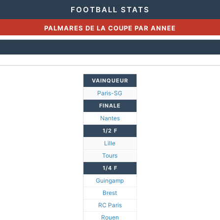
FOOTBALL STATS
PALMARES DE LA COUPE PAR ANNEE
VAINQUEUR
Paris-SG
FINALE
Nantes
1/2 F
Lille
Tours
1/4 F
Guingamp
Brest
RC Paris
Rouen