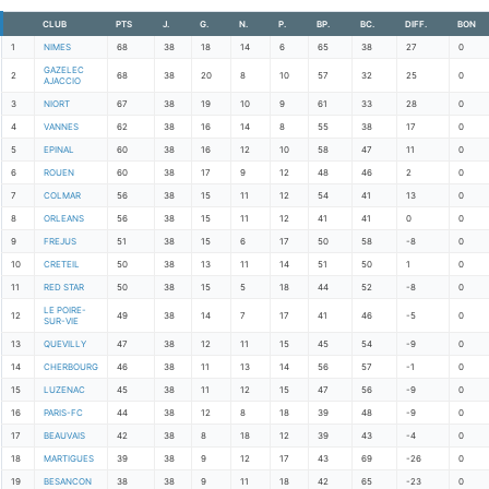
CLUB
PTS
J.
G.
N.
P.
BP.
BC.
DIFF.
BON
1
NIMES
68
38
18
14
6
65
38
27
0
GAZELEC
2
68
38
20
8
10
57
32
25
0
AJACCIO
3
NIORT
67
38
19
10
9
61
33
28
0
4
VANNES
62
38
16
14
8
55
38
17
0
5
EPINAL
60
38
16
12
10
58
47
11
0
6
ROUEN
60
38
17
9
12
48
46
2
0
7
COLMAR
56
38
15
11
12
54
41
13
0
8
ORLEANS
56
38
15
11
12
41
41
0
0
9
FREJUS
51
38
15
6
17
50
58
-8
0
10
CRETEIL
50
38
13
11
14
51
50
1
0
11
RED STAR
50
38
15
5
18
44
52
-8
0
LE POIRE-
12
49
38
14
7
17
41
46
-5
0
SUR-VIE
13
QUEVILLY
47
38
12
11
15
45
54
-9
0
14
CHERBOURG
46
38
11
13
14
56
57
-1
0
15
LUZENAC
45
38
11
12
15
47
56
-9
0
16
PARIS-FC
44
38
12
8
18
39
48
-9
0
17
BEAUVAIS
42
38
8
18
12
39
43
-4
0
18
MARTIGUES
39
38
9
12
17
43
69
-26
0
19
BESANCON
38
38
9
11
18
42
65
-23
0