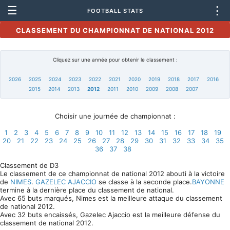
☰
⋮
FOOTBALL STATS
CLASSEMENT DU CHAMPIONNAT DE NATIONAL 2012
Cliquez sur une année pour obtenir le classement :
2026
2025
2024
2023
2022
2021
2020
2019
2018
2017
2016
2015
2014
2013
2012
2011
2010
2009
2008
2007
Choisir une journée de championnat :
1
2
3
4
5
6
7
8
9
10
11
12
13
14
15
16
17
18
19
20
21
22
23
24
25
26
27
28
29
30
31
32
33
34
35
36
37
38
Classement de D3
Le classement de ce championnat de national 2012 abouti à la victoire
de
NIMES
.
GAZELEC AJACCIO
se classe à la seconde place.
BAYONNE
termine à la dernière place du classement de national.
Avec 65 buts marqués, Nimes est la meilleure attaque du classement
de national 2012.
Avec 32 buts encaissés, Gazelec Ajaccio est la meilleure défense du
classement de national 2012.